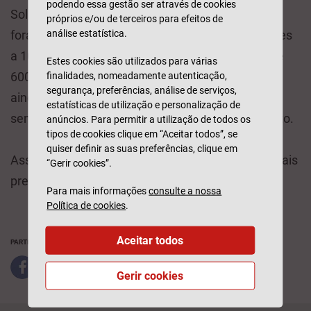
podendo essa gestão ser através de cookies
Solidariedade Social. Na edição do ano passado
próprios e/ou de terceiros para efeitos de
foram angariados 15 mil medicamentos, entregues
análise estatística.
a 100 instituições, e participaram 230 farmácias e
Estes cookies são utilizados para várias
600 voluntários. Este ano esperam-se números
finalidades, nomeadamente autenticação,
segurança, preferências, análise de serviços,
ainda maiores, evolução que se tem verificado
estatísticas de utilização e personalização de
sempre desde 2009, quando se iniciou este projeto.
anúncios. Para permitir a utilização de todos os
tipos de cookies clique em “Aceitar todos”, se
quiser definir as suas preferências, clique em
Assim fazemos chegar medicamentos a quem mais
“Gerir cookies”.
precisa!
Para mais informações
consulte a nossa
Política de cookies
.
Aceitar todos
PARTILHAR
Gerir cookies