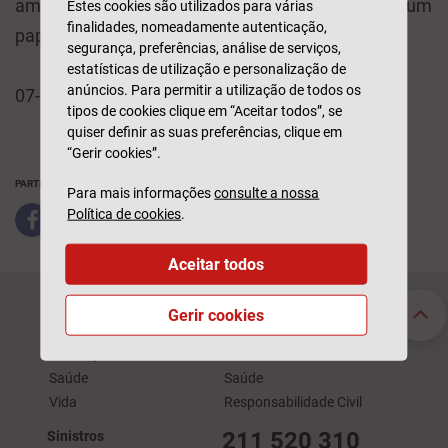
ambiental da Companhia. Todos podemos de ter um
Estes cookies são utilizados para várias
finalidades, nomeadamente autenticação,
papel ativo nesta missão.
segurança, preferências, análise de serviços,
estatísticas de utilização e personalização de
anúncios. Para permitir a utilização de todos os
07-05-2022
tipos de cookies clique em “Aceitar todos”, se
quiser definir as suas preferências, clique em
“Gerir cookies”.
PARTILHAR
Para mais informações
consulte a nossa
Política de cookies
.
Aceitar todos
Seguros Particulares
Seguros Empresas
Gerir cookies
Automóvel
Acidentes de Trabalho
Habitação
Automóvel
Saúde
Saúde
Vida
Responsabilidade Civil
211 520 310
Sinistros