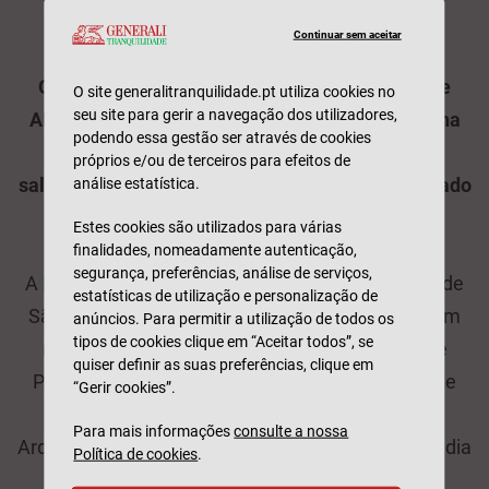
Continuar sem aceitar
O CIBA - Centro de Interpretação da Batalha de
O site generalitranquilidade.pt utiliza cookies no
seu site para gerir a navegação dos utilizadores,
Aljubarrota é um projeto da Fundação da Batalha
podendo essa gestão ser através de cookies
de Aljubarrota (FBA), inserido no processo de
próprios e/ou de terceiros para efeitos de
salvaguarda e valorização do património associado
análise estatística.
ao Campo de São Jorge.
Estes cookies são utilizados para várias
finalidades, nomeadamente autenticação,
segurança, preferências, análise de serviços,
A Batalha de Aljubarrota que ocorreu no Campo de
estatísticas de utilização e personalização de
São Jorge, em 14 de agosto de 1385, constitui um
anúncios. Para permitir a utilização de todos os
tipos de cookies clique em “Aceitar todos”, se
momento de crucial importância na História de
quiser definir as suas preferências, clique em
Portugal, em diversas vertentes, nomeadamente
“Gerir cookies”.
Política, Diplomática, Militar, Patrimonial e
Para mais informações
consulte a nossa
Arqueológica. No CIBA através de meios multimédia
Política de cookies
.
e didáticos, explica-se de forma sugestiva e