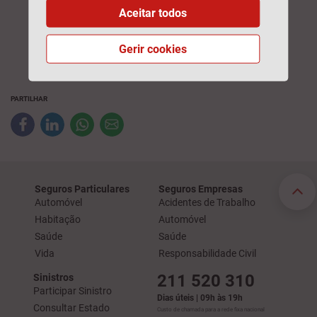
Aceitar todos
interessante a problemática da Batalha de
Aljubarrota nas suas diferentes vertentes.
Gerir cookies
PARTILHAR
Seguros Particulares
Seguros Empresas
Automóvel
Acidentes de Trabalho
Habitação
Automóvel
Saúde
Saúde
Vida
Responsabilidade Civil
211 520 310
Sinistros
Participar Sinistro
Dias úteis | 09h às 19h
Consultar Estado
Custo de chamada para a rede fixa nacional