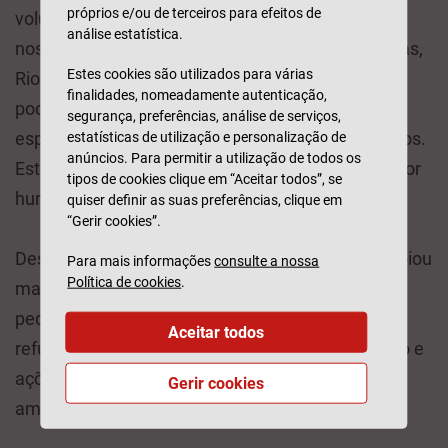
próprios e/ou de terceiros para efeitos de
voluntariado dos colaboradores da Tranquilidade
análise estatística.
nos quatro CAFAP das Aldeias SOS: Guarda, Oeiras,
Estes cookies são utilizados para várias
Rio Maior e Vila Nova de Gaia. Estas atividades
finalidades, nomeadamente autenticação,
podem incluir voluntariado especializado e não
segurança, preferências, análise de serviços,
especializado e iniciativas de angariação de fundos.
estatísticas de utilização e personalização de
anúncios. Para permitir a utilização de todos os
Este é um compromisso de tempo, recursos e valor
tipos de cookies clique em “Aceitar todos”, se
humano com foco na sustentabilidade social.
quiser definir as suas preferências, clique em
“Gerir cookies”.
Desde o seu lançamento em 2015, o THSN já apoiou
Para mais informações
consulte a nossa
Política de cookies
.
mais de 173.000 pessoas: pais com crianças
pequenas em circunstâncias vulneráveis e
Aceitar todos
refugiados na sua jornada de procura de emprego e
ações de empreendedorismo. Até 2027 a nossa
Gerir cookies
ambição é ajudarmos 1 milhão de pessoas.