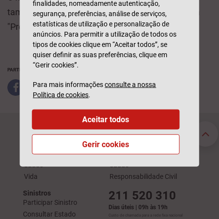
finalidades, nomeadamente autenticação,
também uma das entidades que apoia a iniciativa
segurança, preferências, análise de serviços,
estatísticas de utilização e personalização de
"Prevenir e Educar por uma Floresta Verde".
anúncios. Para permitir a utilização de todos os
tipos de cookies clique em “Aceitar todos”, se
quiser definir as suas preferências, clique em
“Gerir cookies”.
PARTILHAR
Para mais informações
consulte a nossa
Política de cookies
.
Aceitar todos
Seguros Particulares
Seguros Empresas
Automóvel
Acidentes de Trabalho
Gerir cookies
Habitação
Automóvel
Saúde
Saúde
Vida
Responsabilidade Civil
211 520 310
Sinistros
Participar Sinistro
Dias úteis | 09h às 19h
Consultar Estado
Custo de chamada para a rede fixa nacional