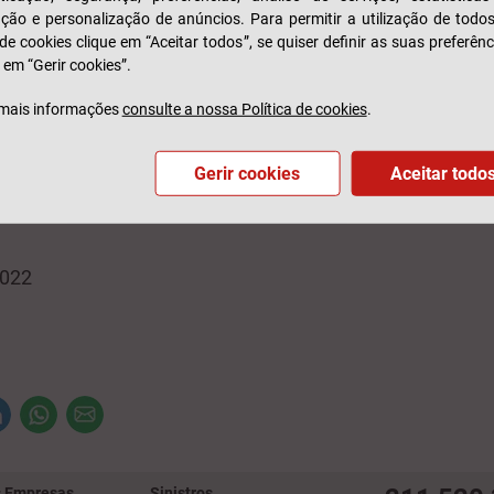
do capital humano, privacidade e segurança de dados e
zação e personalização de anúncios. Para permitir a utilização de todo
 de cookies clique em “Aceitar todos”, se quiser definir as suas preferênc
mento responsável.
 em “Gerir cookies”.
mais informações
consulte a nossa Política de cookies
.
reconheceu ainda a liderança da Generali em governaçã
ndo o seu conselho de administração maioritariamente
Gerir cookies
Aceitar todo
dente e com equilíbrio de género, presidente independe
ivisão dos papéis do CEO e do presidente .
2022
 Empresas
Sinistros