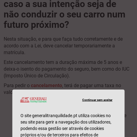
caso a sua intenção seja de
não conduzir o seu carro num
futuro próximo?
Nesta situação, e para que faça tudo corretamente e de
acordo com a Lei, deve cancelar temporariamente a
matrícula.
Este cancelamento tem a duração máxima de 5 anos e
deixa-o isento do pagamento do seguro, bem como do IUC
(Imposto Único de Circulação).
Para pedir o
cancelamento
, terá de pagar uma taxa no
valor de 10€ e reunir os documentos abaixo:
Continuar sem aceitar
Formulário
Modelo 9 IMT
preenchido;
Documento de identificação;
Certificado de matrícula ou livrete e título de
O site generalitranquilidade.pt utiliza cookies no
registo de propriedade do veículo;
seu site para gerir a navegação dos utilizadores,
podendo essa gestão ser através de cookies
Documento comprovativo da propriedade
próprios e/ou de terceiros para efeitos de
emitido pela Conservatória do Registo