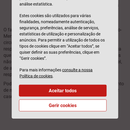
análise estatística.
Automóvel, caso não tenha os documentos
referidos no ponto anterior;
Estes cookies são utilizados para várias
Declaração do destino dado ao veículo.
finalidades, nomeadamente autenticação,
segurança, preferências, análise de serviços,
O facto de o seu carro não estar matriculado num Estado-
estatísticas de utilização e personalização de
Membro e/ou não se encontrar em condições de poder
anúncios. Para permitir a utilização de todos os
circular, apenas impossibilita a transferência de
tipos de cookies clique em “Aceitar todos”, se
responsabilidade para uma seguradora. Isto não significa
quiser definir as suas preferências, clique em
que a responsabilidade pelos danos causados a terceiros
“Gerir cookies”.
não continue a pertencer a si, o proprietário do automóvel,
de acordo com as regras e os princípios da
Para mais informações
consulte a nossa
responsabilidade civil.
Política de cookies
.
Pode consultar mais informações acerca do cancelamento
de matrícula
aqui
. Ainda, saiba o que lhe pode acontecer
Aceitar todos
caso
conduza sem ter seguro automóvel
.
Gerir cookies