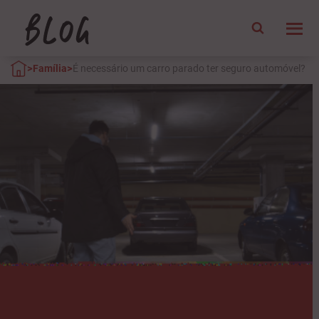
>
>
Família
É necessário um carro parado ter seguro automóvel?