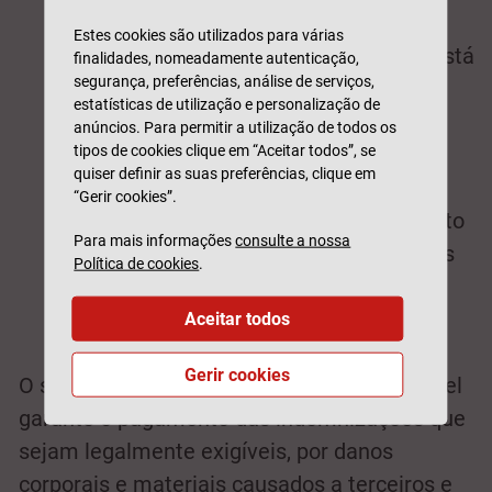
condutor, que conduz sem seguro
Estes cookies são utilizados para várias
Se a culpa for do outro condutor, que está
finalidades, nomeadamente autenticação,
segurança, preferências, análise de serviços,
a conduzir sem seguro,
a sua situação
estatísticas de utilização e personalização de
estará salvaguardada
. Neste cenário,
anúncios. Para permitir a utilização de todos os
tipos de cookies clique em “Aceitar todos”, se
deve chamar de imediato a polícia ao
quiser definir as suas preferências, clique em
local do acidente e entrar em contacto
“Gerir cookies”.
com o FGA, que irá garantir o pagamento
Para mais informações
consulte a nossa
da indemnização a que tem direito, mas
Política de cookies
.
que deveria ser paga pelo condutor
culpado.
Aceitar todos
Gerir cookies
O seguro de responsabilidade civil automóvel
garante o pagamento das indemnizações que
sejam legalmente exigíveis, por danos
corporais e materiais causados a terceiros e