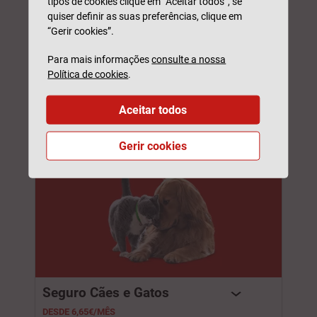
tipos de cookies clique em “Aceitar todos”, se
quiser definir as suas preferências, clique em
“Gerir cookies”.
Seguro Vida Crédito Casa
Para mais informações
consulte a nossa
ATÉ 30% DESCONTO ATÉ 30/09
Política de cookies
.
Pedir contacto
Aceitar todos
Gerir cookies
Seguro Cães e Gatos​
DESDE 6,65€/MÊS