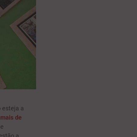
 esteja a
m
mais de
de
estão a