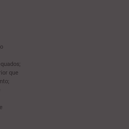
 o
equados;
ior que
nto;
e
e