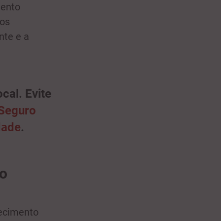
mento
Nos
nte e a
cal. Evite
Seguro
dade
.
to
lecimento