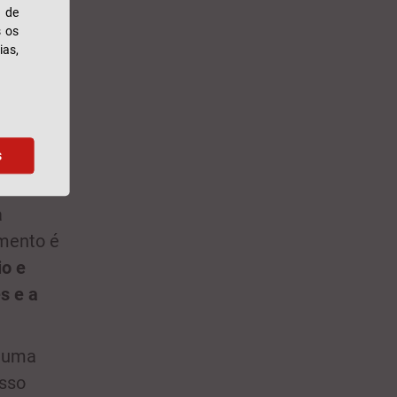
s de
s os
ias,
s
te aos
a
imento é
io e
s e a
e uma
isso