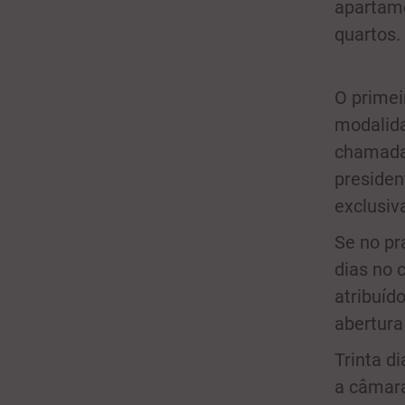
apartam
quartos.
O primei
modalida
chamada 
presiden
exclusiv
Se no pr
dias no 
atribuíd
abertura
Trinta d
a câmara