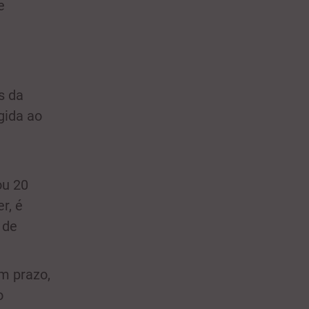
e
és da
gida ao
ou 20
r, é
 de
m prazo,
o