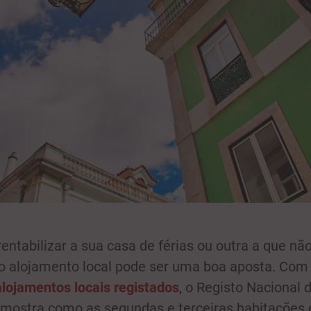
rentabilizar a sua casa de férias ou outra a que não
 o alojamento local pode ser uma boa aposta. Co
alojamentos locais registados
, o Registo Nacional 
mostra como as segundas e terceiras habitações 