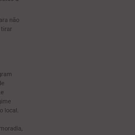
Para não
tirar
egram
de
te
gime
 local.
 moradia,