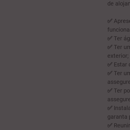
de aloja
✅
Aprese
funciona
✅
Ter ág
✅
Ter um
exterior;
✅
Estar 
✅
Ter um
assegure
✅
Ter po
assegure
✅
Instal
garanta 
✅
Reunir