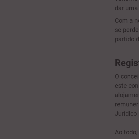
dar uma 
Com a n
se perde
partido 
Regis
O concei
este con
alojamen
remunera
Jurídico
Ao todo,