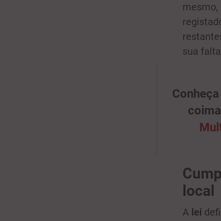
mesmo, s
registad
restante
sua falt
Conheça 
coima
Mult
Cumpr
local
A
lei
def