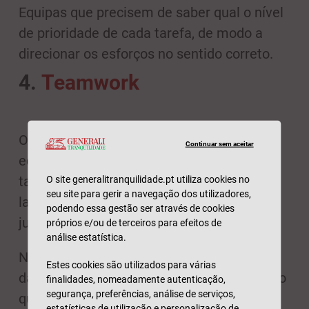
Equipas que precisem de saber qual o nível
de prioridade de cada tarefa, de modo a
direcionar os esforços no sentido correto.
4.
Teamwork
Outra solução para gestão de projetos por
Continuar sem aceitar
equipas. A lógica mantém-se: atribuir
tarefas, acompanhar o progresso e marcá-
O site generalitranquilidade.pt utiliza cookies no
seu site para gerir a navegação dos utilizadores,
las como terminadas quando assim se
podendo essa gestão ser através de cookies
justifica.
próprios e/ou de terceiros para efeitos de
análise estatística.
No
Teamwork
, consegue ainda ter noção
Estes cookies são utilizados para várias
da carga de trabalho de cada colaborador, o
finalidades, nomeadamente autenticação,
segurança, preferências, análise de serviços,
que é útil na hora de atribuir tarefas. Tal
estatísticas de utilização e personalização de