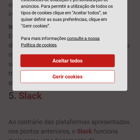
como o Trello e o Asana permite a
anúncios. Para permitir a utilização de todos os
integração com o Slack.
tipos de cookies clique em “Aceitar todos”, se
quiser definir as suas preferências, clique em
Ideal para:
“Gerir cookies”.
Equipas que precisem de ter as tarefas
Para mais informações
consulte a nossa
divididas pelas diferentes equipas e que, ao
Política de cookies
.
mesmo tempo, tenham necessidade de
Aceitar todos
saber rapidamente como está a carga de
trabalho de cada membro, para facilitar a
Gerir cookies
atribuição de tarefas.
5.
Slack
Ao contrário das plataformas apresentadas
nos pontos anteriores, o
Slack
funciona