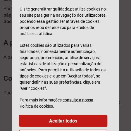
Pode
consultar as tabelas
de período de concessão
na
O site generalitranquilidade.pt utiliza cookies no
página sobre o subsídio de desemprego da Segurança
seu site para gerir a navegação dos utilizadores,
Social
.
podendo essa gestão ser através de cookies
próprios e/ou de terceiros para efeitos de
análise estatística.
A partir de quando é pago?
Estes cookies são utilizados para várias
finalidades, nomeadamente autenticação,
A partir da data em que se pede o subsídio.
segurança, preferências, análise de serviços,
estatísticas de utilização e personalização de
anúncios. Para permitir a utilização de todos os
tipos de cookies clique em “Aceitar todos”, se
Como se recebe?
quiser definir as suas preferências, clique em
“Gerir cookies”.
Pode receber através de:
Para mais informações
consulte a nossa
transferência bancária
– verifique se tem o
Política de cookies
.
seu IBAN registado na Segurança Social.
Pode fazê-lo
online
ou nos serviços de
Aceitar todos
atendimento da Segurança Social;
vale postal
– pode levantar nos CTT ou