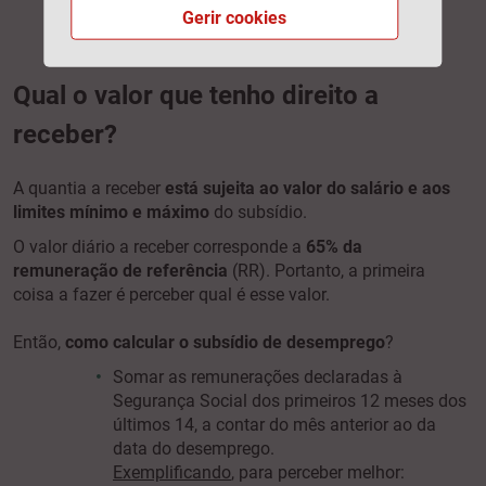
depositar no seu banco.
Gerir cookies
Qual o valor que tenho direito a
receber?
A quantia a receber
está sujeita ao valor do salário e aos
limites mínimo e máximo
do subsídio.
O valor diário a receber corresponde a
65% da
remuneração de referência
(RR). Portanto, a primeira
coisa a fazer é perceber qual é esse valor.
Então,
como calcular o subsídio de desemprego
?
Somar as remunerações declaradas à
Segurança Social dos primeiros 12 meses dos
últimos 14, a contar do mês anterior ao da
data do desemprego.
Exemplificando
, para perceber melhor: