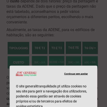
O
custo
depende de dois fatores: preço da peritagem e
taxas da ADENE. Dado que o preço da peritagem não
está tabelado, aconselhamos a pedir vários
orçamentos a diferentes peritos, escolhendo o mais
conveniente.
Atualmente, as taxas da ADENE, para os edifícios de
habitação, são as seguintes:
Continuar sem aceitar
O certificado energético para edifícios de habitação e
pequenos edifícios de comércio/serviços tem a
O site generalitranquilidade.pt utiliza cookies no
validade de dez anos. No caso de grandes edifícios de
seu site para gerir a navegação dos utilizadores,
comércio/serviços, a validade é de oito anos.
Se não
podendo essa gestão ser através de cookies
cumprir estes prazos, poderá ter de pagar uma multa
próprios e/ou de terceiros para efeitos de
ao Estado
.
análise estatística.