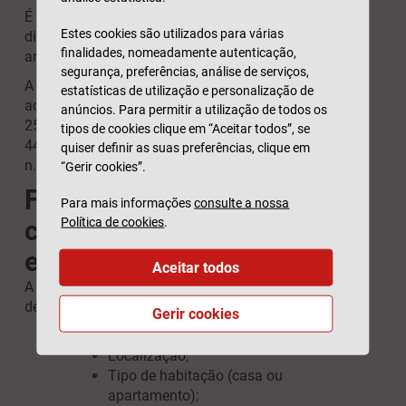
É também obrigatório por lei ter este documento em
Estes cookies são utilizados para várias
dia, quando publicitar o imóvel para venda ou
finalidades, nomeadamente autenticação,
arrendamento.
segurança, preferências, análise de serviços,
A coima por falta de entrega do certificado energético
estatísticas de utilização e personalização de
ao comprador ou ao arrendatário pode variar entre
anúncios. Para permitir a utilização de todos os
250€ e 3 740€ (pessoas singulares) e entre 2 500€ e €
tipos de cookies clique em “Aceitar todos”, se
44 890€ (pessoas coletivas), como determina o artigo
quiser definir as suas preferências, clique em
n.º 35.º do
DL n.º 101-D/2020, de 7 de Dezembro.
“Gerir cookies”.
Fatores que influenciam a
Para mais informações
consulte a nossa
Política de cookies
.
classificação da eficiência
energética
Aceitar todos
A classificação energética (de A+ a F) do seu imóvel
depende da análise de diferentes fatores.
Entre eles:
Gerir cookies
Ano de construção do imóvel;
Localização;
Tipo de habitação (casa ou
apartamento);