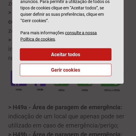
anúncios. Para permitir a utilização de todos os
zona de coexistência;
tipos de cookies clique em “Aceitar todos”, se
> H47 - Fim de zona residencial ou de
quiser definir as suas preferências, clique em
coexistência:
indicação de que terminou a
“Gerir cookies”.
zona de coexistência;
Para mais informações
consulte a nossa
> H48 - Lomba redutora de velocidade:
Política de cookies
.
indicação da localização de uma lomba
Aceitar todos
redutora de velocidade.
Gerir cookies
> H49a - Área de paragem de emergência:
indicação de um local que apenas pode ser
utilizado em caso de emergência/perigo;
> H49b - Área de paragem de emergência: