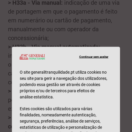
> H33a - Via manual:
indicação de uma via
de portagem em que o pagamento é feito
em numerário ou cartão de pagamento,
manualmente ou com operador da
concessionária;
> H33b - Via manual automatizada:
indicação de uma via de portagem em que
Continuar sem aceitar
o pagamento é feito em numerário ou
O site generalitranquilidade.pt utiliza cookies no
cartão de pagamento, manualmente ou
seu site para gerir a navegação dos utilizadores,
com a máquina apropriada;
podendo essa gestão ser através de cookies
> H33c - ViaCard:
indicação de uma via de
próprios e/ou de terceiros para efeitos de
análise estatística.
portagem em que o pagamento é feito
exclusivamente com o cartão ViaCard;
Estes cookies são utilizados para várias
finalidades, nomeadamente autenticação,
> H46 - Zona residencial ou de
segurança, preferências, análise de serviços,
coexistência:
indicação de entrada numa
estatísticas de utilização e personalização de