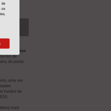
s de
s os
ias,
s
umas
empresas
lavras, de
dos, do ponto
tanto, uma vez
idades
os fundos de
 ESG.
itérios mais