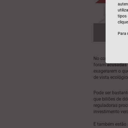
auten
utili
tipos
clique
Para 
No contexto de
foram
acusadas 
exagerarem o que
de vista ecoló
Pode ser bastante
que biliões de d
reguladoras proc
investimento ver
E também estão 