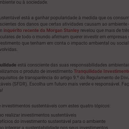
ambiente ou à sociedade.
ustentável está a ganhar popularidade à medida que os consum
cientes dos danos que certas atividades causam ao ambiente 
Um
inquérito recente da Morgan Stanley
revelou que mais de trê
ticulares de todo o mundo afirmam querer investir em empresas 
estimento que tenham em conta o impacto ambiental ou social 
volvidas.
uilidade
está consciente das suas responsabilidades ambientais
ibilizamos o produto de investimento
Tranquilidade Investiment
quisitos de transparência do artigo 9.º do Regulamento de Div
áveis (SFDR). Escolha um futuro mais verde e responsável. Faç
a!
 investimentos sustentáveis com estes quatro tópicos:
 realizar investimentos sustentáveis
efícios do investimento sustentável para o ambiente
o integrar a sustentabilidade nos seus investimentos