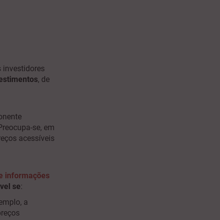
 investidores
vestimentos
, de
onente
 Preocupa-se, em
reços acessíveis
de informações
vel se
:
xemplo, a
preços