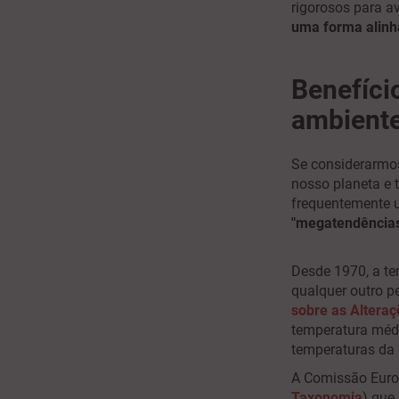
rigorosos para av
uma forma alinh
Benefíci
ambient
Se considerarmos
nosso planeta e 
frequentemente u
"megatendência
Desde 1970, a te
qualquer outro p
sobre as Alteraç
temperatura média
temperaturas da e
A Comissão Europ
Taxonomia
) que