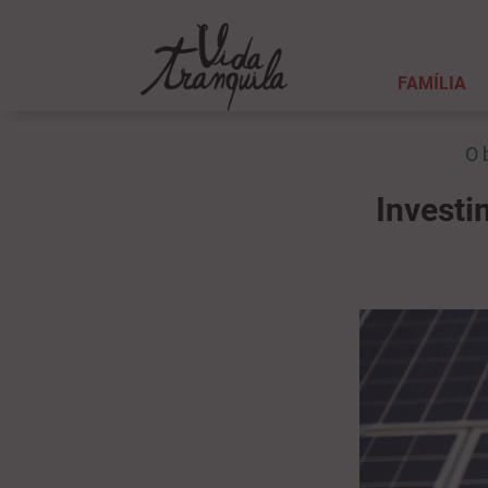
FAMÍLIA
O 
Investi