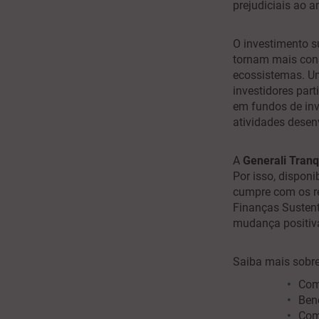
prejudiciais ao 
O investimento s
tornam mais cons
ecossistemas. 
investidores par
em fundos de inv
atividades desen
A
Generali Tranq
Por isso, dispon
cumpre com os re
Finanças Sustent
mudança positiv
Saiba mais sobre
Como
Ben
Com