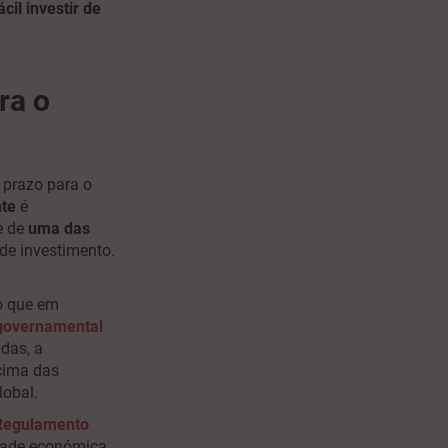
cil investir de
ra o
 prazo para o
nte
é
e de
uma das
 de investimento.
o que em
rgovernamental
das, a
acima das
lobal.
Regulamento
idade económica