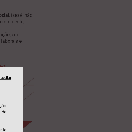
ocial
, isto é, não
 o ambiente;
nação
, em
 laborais e
is?
aceitar
ação
u de
nte