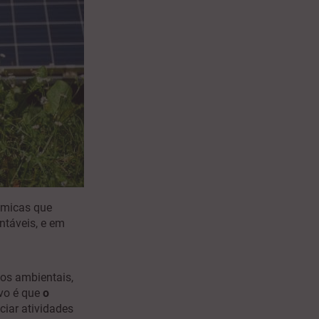
ómicas que
ntáveis, e em
tos ambientais,
ivo é que
o
nciar atividades