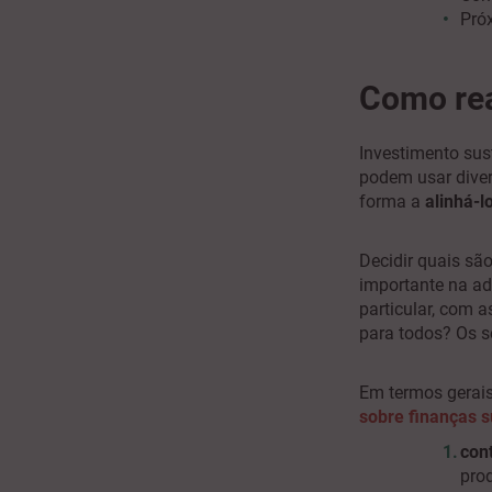
Pró
Como rea
Investimento sust
podem usar dive
forma a
alinhá-
Decidir quais sã
importante na ad
particular, com 
para todos? Os se
Em termos gerai
sobre finanças s
cont
pro