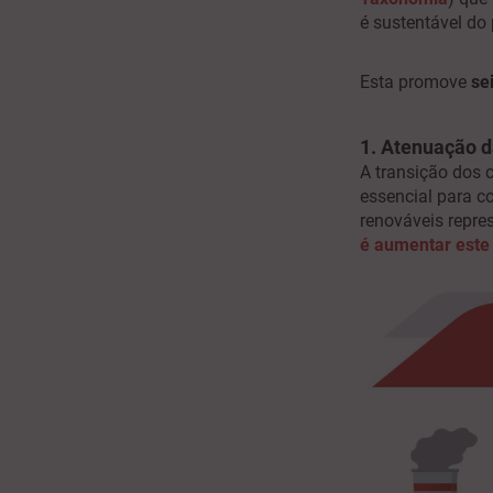
é sustentável do 
Esta promove
se
1. Atenuação d
A transição dos c
essencial para c
renováveis repre
é aumentar este 