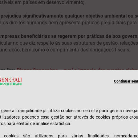
ssíveis em países em desenvolvimento;
prejudica significativamente qualquer objetivo ambiental ou s
a os direitos humanos nem apresenta práticas prejudiciais para
empresas beneficiárias se regerem por práticas de boa gover
icular no que diz respeito às suas estruturas de gestão, relações
uneração, bem como o cumprimento das obrigações fiscais.
ar-lhe:
Planos financeiros – qual o impacto dos eventos globa
Continuar sem 
e generalitranquilidade.pt utiliza cookies no seu site para gerir a naveg
tilizadores, podendo essa gestão ser através de cookies próprios e/o
ros para efeitos de análise estatística.
s cookies são utilizados para várias finalidades, nomeadame