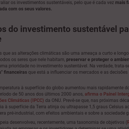
aliar os investimentos sustentáveis, pelo que é cada vez
mais fá
ada com os seus valores.
os do investimento sustentável pa
e
 que as alterações climáticas são uma ameaça a curto e longo
todos os seres que nele habitam,
preservar e proteger o ambie
ma prioridade no investimento sustentável. Na verdade, trata-s
s"
financeiras
que está a influenciar os mercados e as decisões
mperatura à superfície do globo aumentou mais rapidamente d
eríodo de 50 anos dos últimos 2000 anos,
afirma o Painel Inte
ões Climáticas (IPCC)
da ONU. Prevê-se que, nas próximas déca
 à superfície da Terra atinja ou ultrapasse 1,5 graus Celsius 
ra pré-industrial, com efeitos ambientais e sobre a sociedade g
eia desenvolveu, recentemente, uma taxonomia de objetivos (
 ajuda as empresas e os investidores a determinar se uma ativ