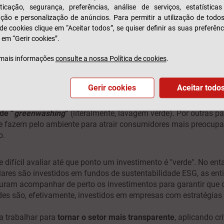
ticação, segurança, preferências, análise de serviços, estatística
zação e personalização de anúncios. Para permitir a utilização de todo
 de cookies clique em “Aceitar todos”, se quiser definir as suas preferênc
 em “Gerir cookies”.
mais informações
consulte a nossa Política de cookies
.
Gerir cookies
Aceitar todo
 uma
maior sensibilização para o investimento sustentável
, alg
de “
greenwashing
”
(literalmente, lavagem verde). Por outras pa
 fazem pelo ambiente para atrair consumidores mais preocupa
gico.
 difícil avaliar até que ponto um investimento é "verde". No en
ólares são investidos em fundos de sustentabilidade ESG, as ent
uram acompanhar de perto os investimentos para garantir que 
des são, efetivamente, investidos em empresas com estratégias
a trabalhar para
tornar o setor mais transparente
, aplicando cr