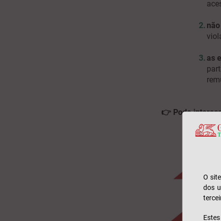
ace
não 
viol
as 
part
rem
👉 Pode interess
O sit
dos u
tercei
Este