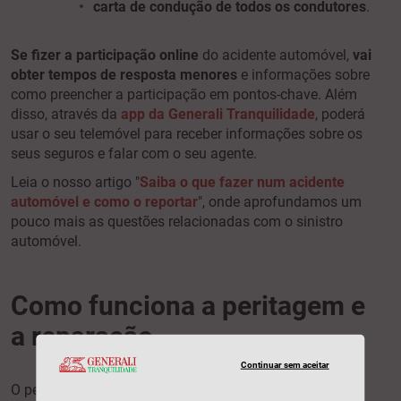
carta de condução de todos
os condutores
.
Se fizer a participação online
do acidente automóvel,
vai
obter tempos de resposta menores
e informações sobre
como preencher a participação em pontos-chave. Além
disso, através da
app da Generali Tranquilidade
, poderá
usar o seu telemóvel para receber informações sobre os
seus seguros e falar com o seu agente.
Leia o nosso artigo "
Saiba o que fazer num acidente
automóvel e como o reportar
", onde aprofundamos um
pouco mais as questões relacionadas com o sinistro
automóvel.
Como funciona a peritagem e
a reparação
Continuar sem aceitar
O perito destacado irá ocupar-se do seu processo. Vai