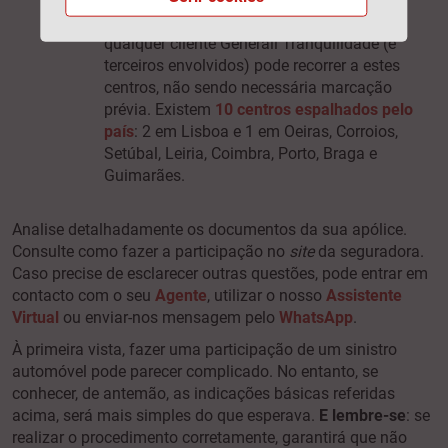
reparação em centros de peritagens
–
qualquer cliente Generali Tranquilidade (e
terceiros envolvidos) pode recorrer a estes
centros, não sendo necessária marcação
prévia. Existem
10 centros espalhados pelo
país
: 2 em Lisboa e 1 em Oeiras, Corroios,
Setúbal, Leiria, Coimbra, Porto, Braga e
Guimarães.
Analise detalhadamente os documentos da sua apólice.
Consulte como fazer a participação no
s
ite
da seguradora.
Caso precise de esclarecer outras questões, pode entrar em
contacto com o seu
Agente
, utilizar o nosso
Assistente
Virtual
ou enviar-nos mensagem pelo
WhatsApp
.
À primeira vista, fazer uma participação de um sinistro
automóvel pode parecer complicado. No entanto, se
conhecer, de antemão, as indicações básicas referidas
acima, será mais simples do que esperava.
E lembre-se
: se
realizar o procedimento corretamente, garantirá que não