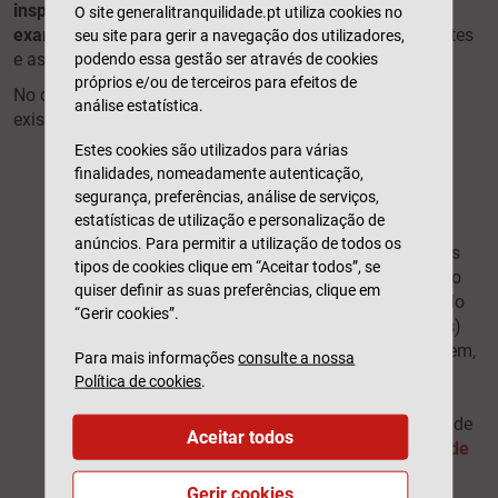
inspecionar o automóvel, analisar a ocorrência e
O site generalitranquilidade.pt utiliza cookies no
examinar os elementos
de prova dos prejuízos resultantes
seu site para gerir a navegação dos utilizadores,
e as coberturas do seu seguro.
podendo essa gestão ser através de cookies
próprios e/ou de terceiros para efeitos de
No caso de ser necessária uma reparação ao veículo,
análise estatística.
existem três locais onde pode fazê-lo:
Estes cookies são utilizados para várias
reparação em oficinas particulares
–
finalidades, nomeadamente autenticação,
espaços que não dispõem de protocolos
segurança, preferências, análise de serviços,
negociados pela Generali Tranquilidade;
estatísticas de utilização e personalização de
anúncios. Para permitir a utilização de todos os
reparação em oficinas recomendadas
– as
tipos de cookies clique em “Aceitar todos”, se
oficinas recomendadas trazem um conjunto
quiser definir as suas preferências, clique em
de vantagens aos clientes, tais como veículo
“Gerir cookies”.
de cortesia (sujeito a condições específicas)
entregue na própria oficina, reboque, lavagem,
Para mais informações
consulte a nossa
aspiração, verificação de luzes e níveis de
Política de cookies
.
óleo e água. Assim como a prioridade e
rapidez na reparação e também a garantia de
Aceitar todos
reparação. Descubra qual
a mais próxima de
si
;
Gerir cookies