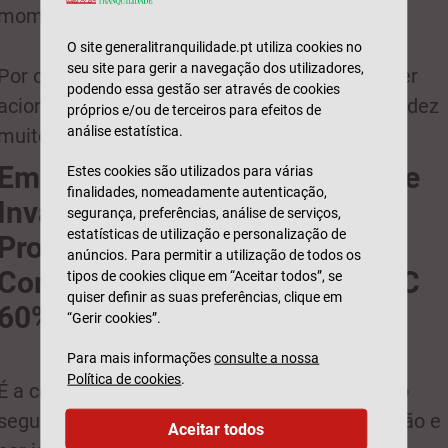
momento do reconhecimento da invalidez.
O site generalitranquilidade.pt utiliza cookies no
seu site para gerir a navegação dos utilizadores,
Por outras palavras, esta cobertura só pode ser
podendo essa gestão ser através de cookies
acionada se o segurado apresentar uma invalidez
próprios e/ou de terceiros para efeitos de
análise estatística.
muito severa.
Em que consiste a cobertura de
Estes cookies são utilizados para várias
finalidades, nomeadamente autenticação,
Invalidez Definitiva para a
segurança, preferências, análise de serviços,
estatísticas de utilização e personalização de
Profissão ou Atividade
anúncios. Para permitir a utilização de todos os
Compatível 60% ou 65% (IDPAC
tipos de cookies clique em “Aceitar todos”, se
quiser definir as suas preferências, clique em
60% ou 65%)?
“Gerir cookies”.
Para mais informações
consulte a nossa
Política de cookies
.
É a cobertura de invalidez mais abrangente do
seguro de vida associado ao crédito à habitação e
Aceitar todos