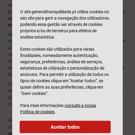
novidades utilizando a
funcionalidade Google Post
.
Estas publicações permitem-lhe, por exemplo,
informar
O site generalitranquilidade.pt utiliza cookies no
os seus clientes sobre promoções especiais ou
seu site para gerir a navegação dos utilizadores,
podendo essa gestão ser através de cookies
eventos
.
próprios e/ou de terceiros para efeitos de
Atualize o seu
perfil do Google
sempre que haja
análise estatística.
informações novas ou alterações importantes. Durante
a crise pandémica, o Google Business Profile ofereceu
Estes cookies são utilizados para várias
novas funcionalidades para apoiar as empresas e os
finalidades, nomeadamente autenticação,
seus clientes. Novos atributos para indicar, por
segurança, preferências, análise de serviços,
exemplo, conformidade com as medidas de prevenção
estatísticas de utilização e personalização de
locais relacionadas com a Covid-19.
anúncios. Para permitir a utilização de todos os
tipos de cookies clique em “Aceitar todos”, se
Caso seja necessário novamente, não hesite em
quiser definir as suas preferências, clique em
especificar como respeita essas medidas (barreiras de
“Gerir cookies”.
proteção nas caixas, desinfeção das superfícies,
controlo da temperatura dos funcionários, etc.).
Para mais informações
consulte a nossa
Política de cookies
.
Ao
preencher os atributos
, está a indicar ao Google
que os seus dados são recentes e fiáveis,
aumenta a
Aceitar todos
otimização para motores de busca
e, por conseguinte,