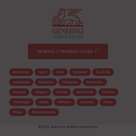
GENERALI TRANQUILIDADE
Bem-Estar
Carro
Casa
Desporto
Dia A Dia
Legislação
Negócios
Poupança
Prevenção
Seguros
Viagens
Animal
Automóvel
Carreira
Tecnologia
Saúde
Reforma
Gravidez
Filhos
Férias
Entretenimento
©2026 Todos os direitos reservados.