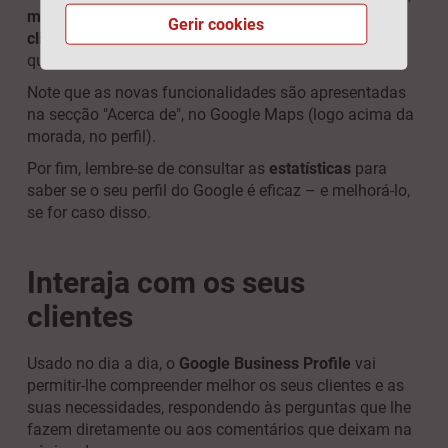
melhora a sua visibilidade
online
junto de potenciais
Gerir cookies
clientes
. Se estes estiverem à procura de um negócio
que cumpra as regras, podem verificá-lo
online
.
Note que as novas funcionalidades são apresentadas
na secção "Acerca de", no Google Maps (logo acima da
morada, no perfil).
Por fim, lembre-se de consultar as
estatísticas
para
saber se o seu perfil do Google é eficaz – e melhorá-lo,
se for caso disso.
Interaja com os seus
clientes
Usado no dia a dia, o
Google Business Profile
vai
permitir-lhe compreender melhor os seus clientes e as
suas necessidades, respondendo às perguntas que lhe
fazem diretamente ou aos comentários que deixam na