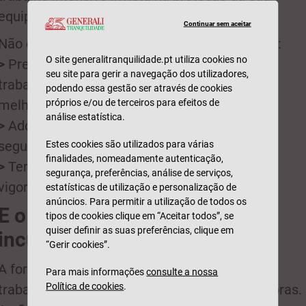
equipa.
Continuar sem aceitar
Não esquecer! Outros deveres do empregador:
O site generalitranquilidade.pt utiliza cookies no
>
Prevenir riscos e doenças profissionais dos
seu site para gerir a navegação dos utilizadores,
trabalhadores, otimizando os processos e
podendo essa gestão ser através de cookies
próprios e/ou de terceiros para efeitos de
melhorando os locais de trabalho;
análise estatística.
>
Adotar medidas que garantam a higiene,
Estes cookies são utilizados para várias
segurança e saúde dos trabalhadores;
finalidades, nomeadamente autenticação,
>
Ter um
seguro de acidentes de trabalho
em
segurança, preferências, análise de serviços,
vigor e adequado à sua atividade.
estatísticas de utilização e personalização de
anúncios. Para permitir a utilização de todos os
E o que acontece por
tipos de cookies clique em “Aceitar todos”, se
quiser definir as suas preferências, clique em
incumprimento?
“Gerir cookies”.
A formação que não for ministrada a cada
Para mais informações
consulte a nossa
Política de cookies
.
trabalhador é transformada num crédito de horas.