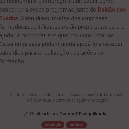
da economia e o emprego. Pode saber como
concorrer a esses programas junto do
Balcão dos
Fundos
. Além disso, muitas das empresas
formadoras certificadas estão preparadas para o
ajudar a concorrer aos quadros comunitários.
Estas empresas podem ainda ajudá-lo a receber
subsídios para a realização das ações de
formação.
A informação deste blog não dispensa a consulta de informação
pré-contratual e contratual legalmente exigida
Publicado por
Generali Tranquilidade
Legislação
Negócios