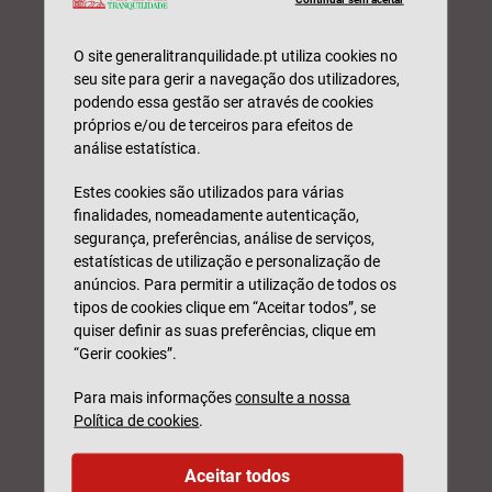
O nível de cobertura de que precisa
também depende de quanto é que lhe
O site generalitranquilidade.pt utiliza cookies no
seu site para gerir a navegação dos utilizadores,
pode custar – e à sua família – não
podendo essa gestão ser através de cookies
poder trabalhar, ou se falecer de forma
próprios e/ou de terceiros para efeitos de
análise estatística.
inesperada. Uma cobertura de
incapacidade temporária permite
Estes cookies são utilizados para várias
receber um valor predefinido (que
finalidades, nomeadamente autenticação,
segurança, preferências, análise de serviços,
deverá ter em conta o seu salário) por
estatísticas de utilização e personalização de
dia de incapacidade. Dependendo do
anúncios. Para permitir a utilização de todos os
tipos de cookies clique em “Aceitar todos”, se
risco que esteja coberto, a este
quiser definir as suas preferências, clique em
pagamento pode ser acumulada uma
“Gerir cookies”.
eventual indemnização do seguro de
Para mais informações
consulte a nossa
acidentes de trabalho, ou subsídio por
Política de cookies
.
baixa decorrente de acidente, que
Aceitar todos
eventualmente receba.