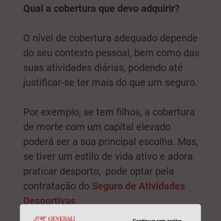
Qual a cobertura que devo adquirir?
O nível de cobertura adequado depende
do seu contexto pessoal, bem como das
suas atividades diárias, podendo até
justificar-se ter mais do que um seguro.
Por exemplo, se tem filhos, a cobertura
de morte com um capital elevado
poderá ser a sua principal escolha. Mas,
se tiver um estilo de vida ativo e adora
praticar desporto, pode optar pela
contratação do
Seguro de Atividades
Desportivas
.
Continuar sem aceitar