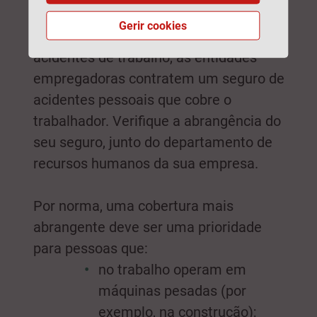
Gerir cookies
É comum que, além do seguro de
acidentes de trabalho, as entidades
empregadoras contratem um seguro de
acidentes pessoais que cobre o
trabalhador. Verifique a abrangência do
seu seguro, junto do departamento de
recursos humanos da sua empresa.
Por norma, uma cobertura mais
abrangente deve ser uma prioridade
para pessoas que:
no trabalho operam em
máquinas pesadas (por
exemplo, na construção);