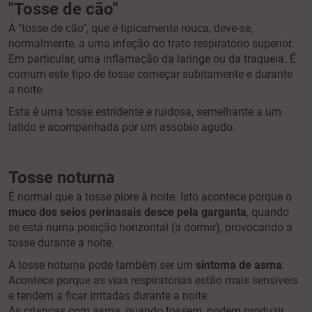
"Tosse de cão"
A "tosse de cão", que é tipicamente rouca, deve-se,
normalmente, a uma infeção do trato respiratório superior.
Em particular, uma inflamação da laringe ou da traqueia. É
comum este tipo de tosse começar subitamente e durante
a noite.
Esta é uma tosse estridente e ruidosa, semelhante a um
latido e acompanhada por um assobio agudo.
Tosse noturna
É normal que a tosse piore à noite. Isto acontece porque o
muco dos seios perinasais desce pela garganta
, quando
se está numa posição horizontal (a dormir), provocando a
tosse durante a noite.
A tosse noturna pode também ser um
sintoma de asma
.
Acontece porque as vias respiratórias estão mais sensíveis
e tendem a ficar irritadas durante a noite.
As crianças com asma, quando tossem, podem produzir