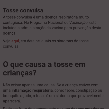
Tosse convulsa
A tosse convulsa é uma doença respiratória muito
contagiosa. No Programa Nacional de Vacinação, está
incluída a administração da vacina para prevenção desta
doença.
Veja
aqui
, em detalhe, quais os sintomas da tosse
convulsa.
O que causa a tosse em
crianças?
Não existe apenas uma causa. Se a criança estiver com
uma
inflamação respiratória
, como febre, constipação ou
bronquite aguda, a tosse é um sintoma que provavelmente
aparecerá.
Pode ser fruto do agravamento de uma
doença anterior
ou