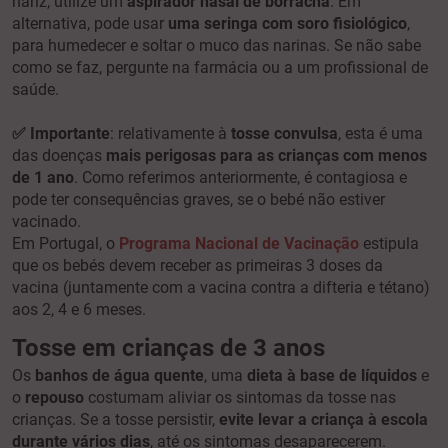
nariz, utilize um
aspirador nasal de borracha
. Em
alternativa, pode usar
uma seringa com soro fisiológico
,
para humedecer e soltar o muco das narinas. Se não sabe
como se faz, pergunte na farmácia ou a um profissional de
saúde.
✅ Importante
: relativamente à
tosse convulsa
, esta é uma
das doenças
mais perigosas para as crianças com menos
de 1 ano
. Como referimos anteriormente, é contagiosa e
pode ter consequências graves, se o bebé não estiver
vacinado.
Em Portugal, o
Programa Nacional de Vacinação
estipula
que os bebés devem receber as primeiras 3 doses da
vacina (juntamente com a vacina contra a difteria e tétano)
aos 2, 4 e 6 meses.
Tosse em crianças de 3 anos
Os
banhos de água quente
, uma
dieta à base de líquidos
e
o
repouso
costumam aliviar os sintomas da tosse nas
crianças. Se a tosse persistir,
evite levar a criança à escola
durante vários dias
,
até os sintomas desaparecerem.