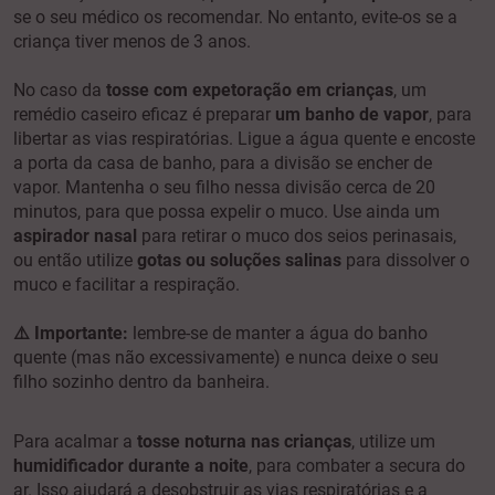
se o seu médico os recomendar. No entanto, evite-os se a
criança tiver menos de 3 anos.
No caso da
tosse com expetoração em crianças
, um
remédio caseiro eficaz é preparar
um banho de vapor
,
para
libertar as vias respiratórias. Ligue a água quente e encoste
a porta da casa de banho, para a divisão se encher de
vapor. Mantenha o seu filho nessa divisão cerca de 20
minutos, para que possa expelir o muco. Use ainda um
aspirador nasal
para retirar o muco dos seios perinasais,
ou então utilize
gotas ou soluções salinas
para dissolver o
muco e facilitar a respiração.
⚠️ Importante:
lembre-se de manter a água do banho
quente (mas não excessivamente) e nunca deixe o seu
filho sozinho dentro da banheira.
Para acalmar a
tosse noturna nas crianças
, utilize um
humidificador
durante a noite
, para combater a secura do
ar. Isso ajudará a desobstruir as vias respiratórias e a