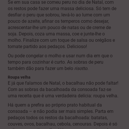
Se em sua casa se comeu peru no dia de Natal, com
os restos pode fazer uma massa deliciosa. Só tem de
desfiar o peru que sobrou, levá-lo ao lume com um
pouco de azeite, afinar os temperos como desejar,
acrescentar-lhe um pouco de natas ou de creme de
soja. Depois, coza uma massa, coe e junte-lhe o
molho. Finalize com um toque de salsa ou orégãos e
tomate partido aos pedaços. Delicioso!
Ou pode congelar o molho e usar num dia em que o
tempo para cozinhar é curto. As sobras de peru
também dão para fazer um belo
risotto
.
Roupa velha
E já que falamos de Natal, o bacalhau não pode faltar!
Com as sobras da bacalhoada da consoada faz-se
uma receita que é uma verdadeira delícia: roupa velha.
Há quem a prefira ao próprio prato habitual da
consoada – e não podia ser mais simples. Parta em
pedaços todos os restos da bacalhoada: batatas,
couves, ovos, bacalhau, cebola, cenouras. Depois é só