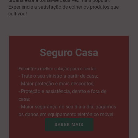
urbana está a tornar-se cada vez mais popular.
Experiencie a satisfação de colher os produtos que
cultivou!
Seguro Casa
Encontre a melhor solução para o seu lar.
- Trate o seu sinistro a partir de casa;
- Maior proteção e mais descontos;
- Proteção e assistência, dentro e fora de
casa;
- Maior segurança no seu dia-a-dia, pagamos
os danos em equipamento eletrónico móvel.
SABER MAIS