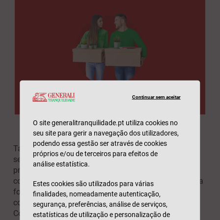
Continuar sem aceitar
O site generalitranquilidade.pt utiliza cookies no
seu site para gerir a navegação dos utilizadores,
podendo essa gestão ser através de cookies
Também pode oferecer o excesso de produção aos
próprios e/ou de terceiros para efeitos de
seus vizinhos. Desse modo, contribuirá para
análise estatística.
proporcionar refeições baratas à sua própria
comunidade. “Resgatar” frutas e vegetais que, de outra
Estes cookies são utilizados para várias
forma, iriam parar ao lixo, é outra excelente forma de
finalidades, nomeadamente autenticação,
controlar os custos e minimizar o desperdício.
segurança, preferências, análise de serviços,
Contudo, certifique-se de que o produto recuperado
estatísticas de utilização e personalização de