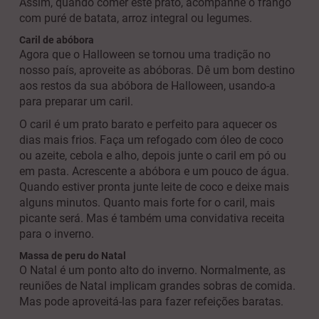
Assim, quando comer este prato, acompanhe o frango
com puré de batata, arroz integral ou legumes.
Caril de abóbora
Agora que o Halloween se tornou uma tradição no
nosso país, aproveite as abóboras. Dê um bom destino
aos restos da sua abóbora de Halloween, usando-a
para preparar um caril.
O caril é um prato barato e perfeito para aquecer os
dias mais frios. Faça um refogado com óleo de coco
ou azeite, cebola e alho, depois junte o caril em pó ou
em pasta. Acrescente a abóbora e um pouco de água.
Quando estiver pronta junte leite de coco e deixe mais
alguns minutos. Quanto mais forte for o caril, mais
picante será. Mas é também uma convidativa receita
para o inverno.
Massa de peru do Natal
O Natal é um ponto alto do inverno. Normalmente, as
reuniões de Natal implicam grandes sobras de comida.
Mas pode aproveitá-las para fazer refeições baratas.