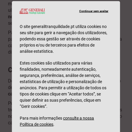
motivação, defina estratégias para os
ultrapassar.
Procure formas de integrar os seus
Continuar sem aceitar
novos hábitos saudáveis na sua rotina
, pois assim
será muito mais fácil atingir o seu objetivo.
O site generalitranquilidade.pt utiliza cookies no
Para os que procuram aumentar a sua contagem de
seu site para gerir a navegação dos utilizadores,
passos, que tal trocar um café com um amigo por uma
podendo essa gestão ser através de cookies
próprios e/ou de terceiros para efeitos de
caminhada e, simultaneamente, pôr a conversa em
análise estatística.
dia?
Estes cookies são utilizados para várias
Crie um plano de ação flexível
finalidades, nomeadamente autenticação,
segurança, preferências, análise de serviços,
Dê alguma flexibilidade e adaptabilidade ao seu plano
estatísticas de utilização e personalização de
de ação, para que
os obstáculos imprevistos não lhe
anúncios. Para permitir a utilização de todos os
causem bloqueios e lhe façam perder o entusiasmo
.
tipos de cookies clique em “Aceitar todos”, se
quiser definir as suas preferências, clique em
Por exemplo, poderá ter de alterar os seus dias de
“Gerir cookies”.
treino, se estiver constipado, ou fazer alguns exercícios
no ginásio, se uma aula de
fitness,
ao ar livre, tiver sido
Para mais informações
consulte a nossa
cancelada devido ao mau tempo.
Política de cookies
.