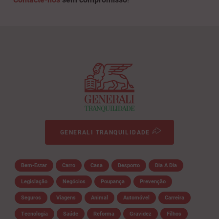
GENERALI TRANQUILIDADE
Bem-Estar
Carro
Casa
Desporto
Dia A Dia
Legislação
Negócios
Poupança
Prevenção
Seguros
Viagens
Animal
Automóvel
Carreira
Tecnologia
Saúde
Reforma
Gravidez
Filhos