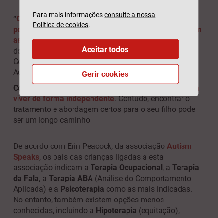
Para mais informações
consulte a nossa
“
O diagnóstico precoce e a intervenção precoce
Política de cookies
.
podem permitir que as pessoas autistas desenvolvam
as suas competências ao máximo
”, esta afirmação é
Aceitar todos
do Dr. Fernando Campilho, antigo Presidente do
Conselho Executivo da Federação Portuguesa de
Autismo.
Gerir cookies
C
om o apoio correto, muitas pessoas autistas
podem
viver de forma independente
. Contudo, encontrar o
tratamento e abordagem certos para o seu filho pode
ser um longo caminho.
De acordo com Erin Peacock, da associação
Autism
Speaks
, os pais das crianças ligadas a esta
associação indicam a
Terapia Ocupacional
, a
Terapia
da Fala
, a
Terapia ABA
(Análise do Comportamento
Aplicada) e a
Psicoterapia
como as mais indicadas.
No entanto, também existem opções menos
conhecidas, incluindo a
Hipoterapia
(equitação),