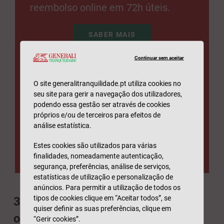
reembolso online em 72h úteis.
SABER MAIS
Continuar sem aceitar
O site generalitranquilidade.pt utiliza cookies no
seu site para gerir a navegação dos utilizadores,
podendo essa gestão ser através de cookies
próprios e/ou de terceiros para efeitos de
análise estatística.
Estes cookies são utilizados para várias
finalidades, nomeadamente autenticação,
segurança, preferências, análise de serviços,
estatísticas de utilização e personalização de
anúncios. Para permitir a utilização de todos os
tipos de cookies clique em “Aceitar todos”, se
3. Explore diferentes terapias para
quiser definir as suas preferências, clique em
o autismo em crianças
“Gerir cookies”.