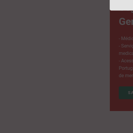
Se
Gen
- Médic
- Serv
medic
- Aces
Portug
de mer
S