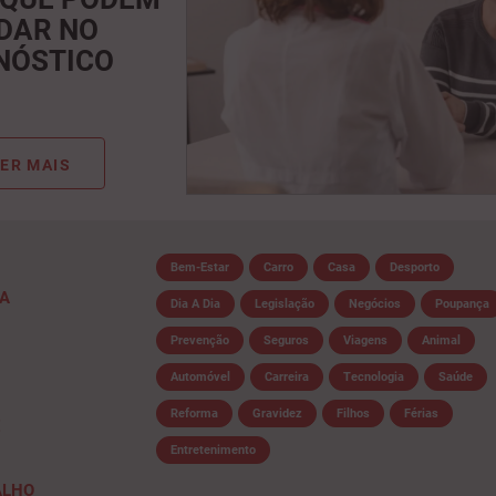
DAR NO
NÓSTICO
ER MAIS
Bem-Estar
Carro
Casa
Desporto
IA
Dia A Dia
Legislação
Negócios
Poupança
Prevenção
Seguros
Viagens
Animal
Automóvel
Carreira
Tecnologia
Saúde
Reforma
Gravidez
Filhos
Férias
E
Entretenimento
ALHO