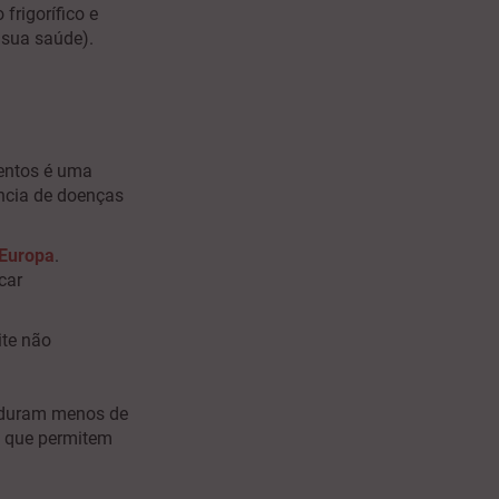
rigorífico e
 sua saúde).
mentos é uma
ência de doenças
 Europa
.
car
ite não
 duram menos de
s que permitem