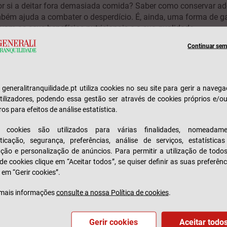
or si a deitar fora demasiada comida? Saber como conservar 
bém ajuda a combater o desperdício. É, ainda, uma forma de ga
vam os seus benefícios nutricionais e a sua qualidade.
Continuar sem 
onservar os alimentos também irá proteger a sua qualidade – o
conteúdo em vitaminas e minerais.
e generalitranquilidade.pt utiliza cookies no seu site para gerir a naveg
tilizadores, podendo essa gestão ser através de cookies próprios e/o
es existem para conservar os al
ros para efeitos de análise estatística.
s cookies são utilizados para várias finalidades, nomeadame
 uma boa forma de manter os alimentos conservados, mas não é
ticação, segurança, preferências, análise de serviços, estatística
físicos que mantêm a frescura dos alimentos durante mais te
zação e personalização de anúncios. Para permitir a utilização de todo
 de cookies clique em “Aceitar todos”, se quiser definir as suas preferênc
ode tirar partido de princípios químicos muito simples e fácei
 em “Gerir cookies”.
actérias.
mais informações
consulte a nossa Política de cookies
.
Gerir cookies
Aceitar todo