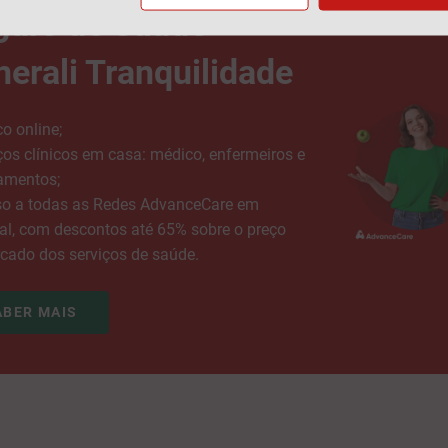
guro de Saúde
erali Tranquilidade
o online;
iços clínicos em casa: médico, enfermeiros e
amentos;
so a todas as Redes AdvanceCare em
al, com descontos até 65% sobre o preço
cado dos serviços de saúde.
ABER MAIS