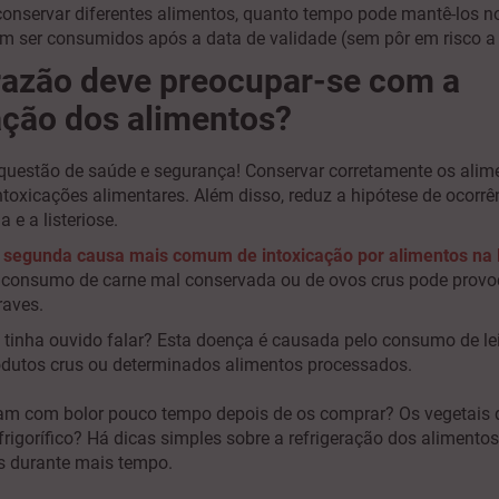
nservar diferentes alimentos, quanto tempo pode mantê-los no f
m ser consumidos após a data de validade (sem pôr em risco a
razão deve preocupar-se com a
ação dos alimentos?
questão de saúde e segurança! Conservar corretamente os ali
intoxicações alimentares.
Além disso, reduz a hipótese de ocorr
e a listeriose.
 segunda causa mais comum de intoxicação por alimentos na
 consumo de carne mal conservada ou de ovos crus pode provo
raves.
já tinha ouvido falar? Esta doença é causada pelo consumo de le
odutos crus ou determinados alimentos processados.
am com bolor pouco tempo depois de os comprar? Os vegetais
rigorífico?
Há dicas simples sobre a refrigeração dos alimento
s durante mais tempo.