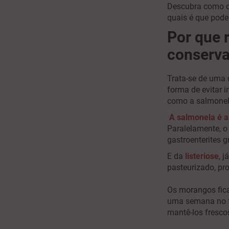
Descubra como co
quais é que pode
Por que 
conserv
Trata-se de uma 
forma de evitar 
como a salmonela 
A salmonela é a
Paralelamente, o
gastroenterites g
E da
listeriose
, 
pasteurizado, pr
Os morangos fic
uma semana no f
mantê-los fresco