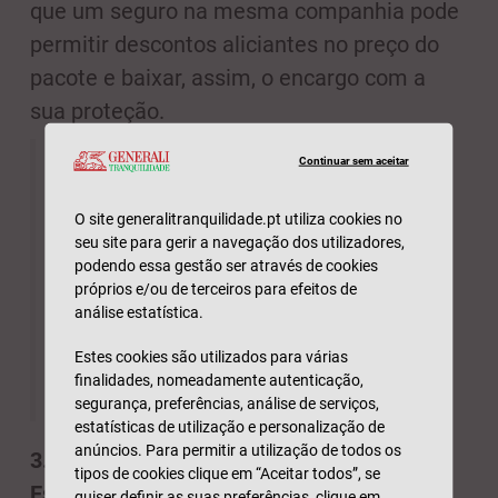
que um seguro na mesma companhia pode
permitir descontos aliciantes no preço do
pacote e baixar, assim, o encargo com a
sua proteção.
Sabia que na Tranquilidade
Continuar sem aceitar
pode fazer o pleno das
O site generalitranquilidade.pt utiliza cookies no
poupanças juntando os seus
seu site para gerir a navegação dos utilizadores,
podendo essa gestão ser através de cookies
seguros? Encontre
aqui
a
próprios e/ou de terceiros para efeitos de
análise estatística.
solução para a proteção do seu
automóvel.
Estes cookies são utilizados para várias
finalidades, nomeadamente autenticação,
segurança, preferências, análise de serviços,
estatísticas de utilização e personalização de
anúncios. Para permitir a utilização de todos os
3.
tipos de cookies clique em “Aceitar todos”, se
Estar atento às promoções
quiser definir as suas preferências, clique em