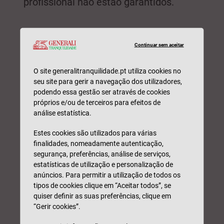
profissional não estão garantidos.
E no que diz respeito a acessórios de
custo elevado, como joias?
Continuar sem aceitar
Os objetos de valor, joias e objetos
O site generalitranquilidade.pt utiliza cookies no
preciosos estão garantidos pela
seu site para gerir a navegação dos utilizadores,
cobertura de Furto ou Roubo.
podendo essa gestão ser através de cookies
próprios e/ou de terceiros para efeitos de
Relativamente aos objetos de valor,
análise estatística.
estão incluídos, por exemplo: obras de
Estes cookies são utilizados para várias
arte, quadros e esculturas, relógios de
finalidades, nomeadamente autenticação,
marca, antiguidades, objetos raros ou
segurança, preferências, análise de serviços,
estatísticas de utilização e personalização de
com interesse museológico. Já no que
anúncios. Para permitir a utilização de todos os
diz respeito a joias e objetos preciosos,
tipos de cookies clique em “Aceitar todos”, se
incluem-se objetos que tenham, na sua
quiser definir as suas preferências, clique em
“Gerir cookies”.
composição, pedras ou metais