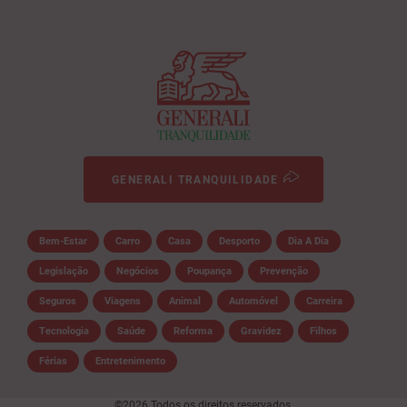
GENERALI TRANQUILIDADE
Bem-Estar
Carro
Casa
Desporto
Dia A Dia
Legislação
Negócios
Poupança
Prevenção
Seguros
Viagens
Animal
Automóvel
Carreira
Tecnologia
Saúde
Reforma
Gravidez
Filhos
Férias
Entretenimento
©2026 Todos os direitos reservados.