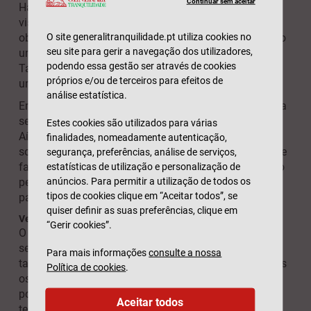
Continuar sem aceitar
Há várias razões que justificam a obtenção de um
visto. Por exemplo, se planeia estudar, talvez consiga
obter um visto de estudante. Se lhe tiver sido oferecido
O site generalitranquilidade.pt utiliza cookies no
seu site para gerir a navegação dos utilizadores,
um emprego, poderá obter um visto de trabalho.
podendo essa gestão ser através de cookies
Também poderá obter um visto se for casada/o com
próprios e/ou de terceiros para efeitos de
um cidadão do país para onde pretende emigrar.
análise estatística.
Em qualquer caso, a sua primeira paragem deve ser na
secção de vistos do portal oficial do país de destino.
Estes cookies são utilizados para várias
Aí, decerto que encontrará explicações detalhadas
finalidades, nomeadamente autenticação,
sobre a concessão do visto e também o que precisa de
segurança, preferências, análise de serviços,
fazer para apresentar o pedido. É aconselhável fazer o
estatísticas de utilização e personalização de
pedido de visto com antecedência, pois em alguns
anúncios. Para permitir a utilização de todos os
tipos de cookies clique em “Aceitar todos”, se
países é um processo demorado.
quiser definir as suas preferências, clique em
Verifique a validade do seu passaporte
“Gerir cookies”.
O seu passaporte deve ser válido pelo menos durante
seis meses após a data prevista de chegada. Vale
Para mais informações
consulte a nossa
também a pena fazer cópias físicas e digitais de todos
Política de cookies
.
os seus documentos importantes – nunca se sabe se
poderá precisar delas e, em caso de perder o original,
Aceitar todos
terá uma cópia.