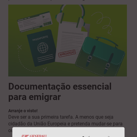
Documentação essencial
para emigrar
Arranje o visto!
Deve ser a sua primeira tarefa. A menos que seja
cidadão da União Europeia e pretenda mudar-se para
outro país da UE, só poderá emigrar com um visto.