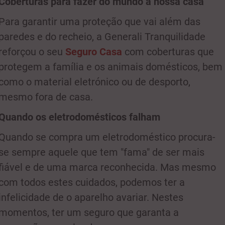
Coberturas para fazer do mundo a nossa casa
Para garantir uma proteção que vai além das
paredes e do recheio, a Generali Tranquilidade
reforçou o seu
Seguro Casa
com coberturas que
protegem a família e os animais domésticos, bem
como o material eletrónico ou de desporto,
mesmo fora de casa.
Quando os eletrodomésticos falham
Quando se compra um eletrodoméstico procura-
se sempre aquele que tem "fama" de ser mais
fiável e de uma marca reconhecida. Mas mesmo
com todos estes cuidados, podemos ter a
infelicidade de o aparelho avariar. Nestes
momentos, ter um seguro que garanta a