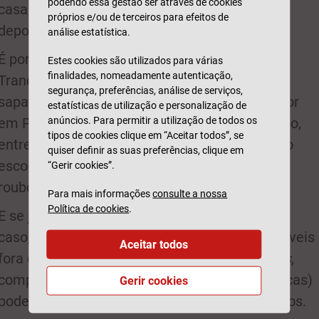
podendo essa gestão ser através de cookies
casa como quando regressam e descansam
próprios e/ou de terceiros para efeitos de
depois de mais um treino.
análise estatística.
É por isso que o
Seguro Casa
da Generali
Estes cookies são utilizados para várias
finalidades, nomeadamente autenticação,
Tranquilidade vai até onde a bicicleta, as
segurança, preferências, análise de serviços,
sapatilhas ou outro equipamento desportivo for
estatísticas de utilização e personalização de
anúncios. Para permitir a utilização de todos os
em Portugal. Todo este material está protegido,
tipos de cookies clique em “Aceitar todos”, se
entre 150 e 1.000 euros, dependendo da opção
quiser definir as suas preferências, clique em
escolhida, em caso de danos na sequência de
“Gerir cookies”.
roubo ou tentativa de roubo.
Para mais informações
consulte a nossa
Política de cookies
.
E se juntar esta cobertura à tecnologia? Neste
caso, os danos sofridos por equipamentos móveis
Aceitar todos
fora de casa (por exemplo, telemóveis,
tablets
,
computadores portáteis e máquinas fotográfi­cas)
Gerir cookies
podem estar protegidos entre 750 e 5.000 euros.