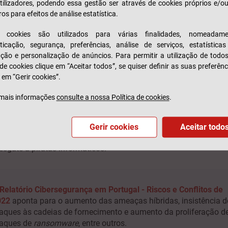
tilizadores, podendo essa gestão ser através de cookies próprios e/o
are
malicioso que se instala num sistema informático e perturb
ros para efeitos de análise estatística.
s de vírus. Também permite, ao pirata informático, espiar ativid
lidade de roubar dados.
s cookies são utilizados para várias finalidades, nomeadame
o seguro Cyber Risks?
ticação, segurança, preferências, análise de serviços, estatística
zação e personalização de anúncios. Para permitir a utilização de todo
 de cookies clique em “Aceitar todos”, se quiser definir as suas preferênc
ajuda a cobrir os custos relativos aos riscos cibernéticos que 
 em “Gerir cookies”.
ntrolar, como o
hacking
e muitos outros.
mais informações
consulte a nossa Política de cookies
.
as devam fazer tudo para garantir a sua própria segurança inf
por vezes, ser insuficiente.
ece, o prejuízo financeiro pode ser enorme, se pensarmos nos c
Gerir cookies
Aceitar todo
estigação do crime, recuperação de dados perdidos, perda de r
sgate a piratas informáticos.
Relatório Cibersegurança em Portugal - Riscos e Conflitos de
022
aponta para o aumento das ameaças híbridas, insistência d
aques às cadeias de fornecimento e aumento da proliferação d
aques de
ransomware
, entre outros.