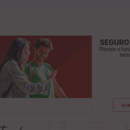
SEGURO 
Planeie o fu
bem
SAB