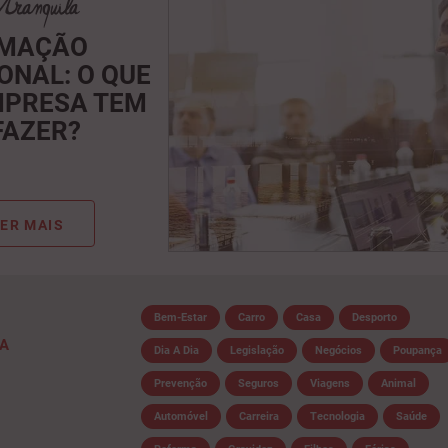
MAÇÃO
ONAL: O QUE
MPRESA TEM
FAZER?
ER MAIS
Bem-Estar
Carro
Casa
Desporto
IA
Dia A Dia
Legislação
Negócios
Poupança
Prevenção
Seguros
Viagens
Animal
Automóvel
Carreira
Tecnologia
Saúde