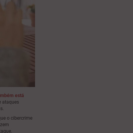
também está
e ataques
ks.
ue o cibercrime
lizem
ataque.