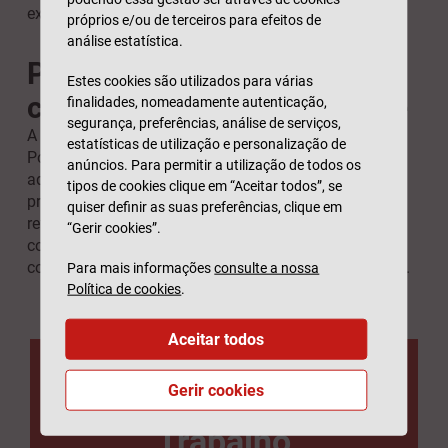
extra para a empresa e respetivos colaboradores.
próprios e/ou de terceiros para efeitos de
análise estatística.
Proteger os seus
Estes cookies são utilizados para várias
colaboradores é proteger-se
finalidades, nomeadamente autenticação,
segurança, preferências, análise de serviços,
A legislação pode variar, dependendo do país. Em
estatísticas de utilização e personalização de
Portugal, os empregadores têm a obrigação legal de
anúncios. Para permitir a utilização de todos os
adotar e monitorizar políticas e estratégias de
tipos de cookies clique em “Aceitar todos”, se
promoção da segurança e saúde, no trabalho. Tal
quiser definir as suas preferências, clique em
refere-se, nomeadamente, à integridade física dos
“Gerir cookies”.
colaboradores, prevenção de riscos profissionais,
condições de higiene, segurança e saúde, entre outros.
Para mais informações
consulte a nossa
Política de cookies
.
Aceitar todos
Seguro Acidentes de
Gerir cookies
Trabalho