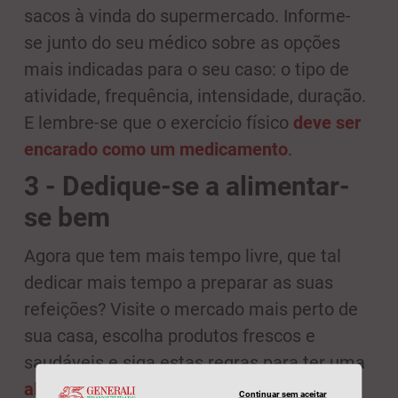
sacos à vinda do supermercado. Informe-
se junto do seu médico sobre as opções
mais indicadas para o seu caso: o tipo de
atividade, frequência, intensidade, duração.
E lembre-se que o exercício físico
deve ser
encarado como um medicamento
.
3 - Dedique-se a alimentar-
se bem
Agora que tem mais tempo livre, que tal
dedicar mais tempo a preparar as suas
refeições? Visite o mercado mais perto de
sua casa, escolha produtos frescos e
saudáveis e siga estas regras para ter uma
alimentação saudável
:
Continuar sem aceitar