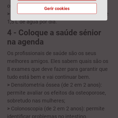
osteoporose;
Gerir cookies
>
Mantenha-se hidratado bebendo cerca de
1,5 L de água por dia.
4 - Coloque a saúde sénior
na agenda
Os profissionais de saúde são os seus
melhores amigos. Eles sabem quais são os
8 exames que deve fazer para garantir que
tudo está bem e vai continuar bem.
>
Densitometria óssea (de 2 em 2 anos):
permite avaliar os efeitos da osteoporose,
sobretudo nas mulheres;
>
Colonoscopia (de 2 em 2 anos): permite
identificar problemas no intestino,