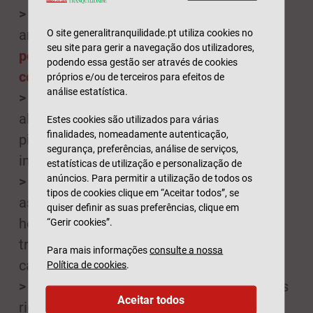
>
Reduza o sal ou substitua-o por ervas
aromáticas: sabia que mais de
80% dos
O site generalitranquilidade.pt utiliza cookies no
seu site para gerir a navegação dos utilizadores,
portugueses com mais de 65 anos
podendo essa gestão ser através de cookies
consome sal a mais
?
próprios e/ou de terceiros para efeitos de
análise estatística.
>
Se tiver dificuldade em mastigar alguns
alimentos, opte por pratos ralados ou
Estes cookies são utilizados para várias
finalidades, nomeadamente autenticação,
picados, mas não deixe de consumir os
segurança, preferências, análise de serviços,
ingredientes adequados para a sua saúde;
estatísticas de utilização e personalização de
anúncios. Para permitir a utilização de todos os
>
Privilegie alimentos ricos em fibra como
tipos de cookies clique em “Aceitar todos”, se
as leguminosas (feijão ou grão), os
quiser definir as suas preferências, clique em
hortícolas e a fruta para melhorar o
“Gerir cookies”.
trânsito intestinal e reduzir o risco
Para mais informações
consulte a nossa
cardiovascular e de colesterol;
Política de cookies
.
>
Ingira leite, derivados do leite e alimentos
Aceitar todos
ricos em cálcio para prevenir a