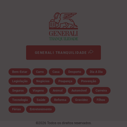
GENERALI TRANQUILIDADE
Bem-Estar
Carro
Casa
Desporto
Dia A Dia
Legislação
Negócios
Poupança
Prevenção
Seguros
Viagens
Animal
Automóvel
Carreira
Tecnologia
Saúde
Reforma
Gravidez
Filhos
Férias
Entretenimento
©2026 Todos os direitos reservados.