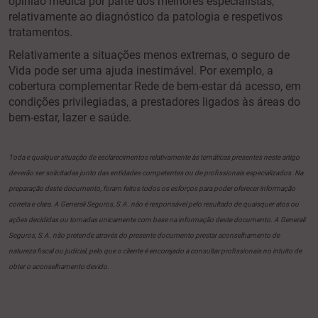
opinião médica por parte dos melhores especialistas,
relativamente ao diagnóstico da patologia e respetivos
tratamentos.
Relativamente a situações menos extremas, o seguro de
Vida pode ser uma ajuda inestimável. Por exemplo, a
cobertura complementar Rede de bem-estar dá acesso, em
condições privilegiadas, a prestadores ligados às áreas do
bem-estar, lazer e saúde.
Toda e qualquer situação de esclarecimentos relativamente às temáticas presentes neste artigo
deverão ser solicitadas junto das entidades competentes ou de profissionais especializados. Na
preparação deste documento, foram feitos todos os esforços para poder oferecer informação
correta e clara. A Generali Seguros, S.A. não é responsável pelo resultado de quaisquer atos ou
ações decididas ou tomadas unicamente com base na informação deste documento. A Generali
Seguros, S.A. não pretende através do presente documento prestar aconselhamento de
natureza fiscal ou judicial, pelo que o cliente é encorajado a consultar profissionais no intuito de
obter o aconselhamento devido.