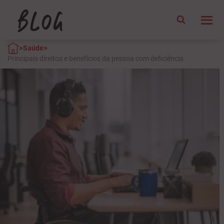
>
>
Saúde
Principais direitos e benefícios da pessoa com deficiência