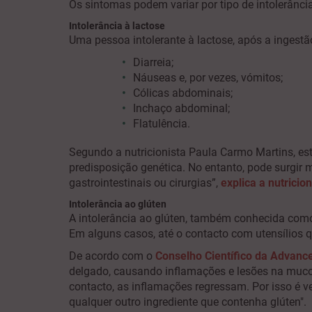
Os sintomas podem variar por tipo de intolerânci
Intolerância à lactose
Uma pessoa intolerante à lactose, após a ingest
Diarreia;
Náuseas e, por vezes, vómitos;
Cólicas abdominais;
Inchaço abdominal;
Flatulência.
Segundo a nutricionista Paula Carmo Martins, e
predisposição genética. No entanto, pode surgir 
gastrointestinais ou cirurgias”,
explica a nutricion
Intolerância ao glúten
A intolerância ao glúten, também conhecida co
Em alguns casos, até o contacto com utensílios 
De acordo com o
Conselho Científico da Advanc
delgado, causando inflamações e lesões na mucos
contacto, as inflamações regressam. Por isso é v
qualquer outro ingrediente que contenha glúten".