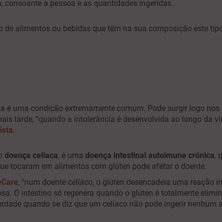
a, consoante a pessoa e as quantidades ingeridas.
ão de alimentos ou bebidas que têm na sua composição este tipo
sta é uma condição extremamente comum. Pode surgir logo nos 
mais tarde, “quando a intolerância é desenvolvida ao longo da 
ista
.
mo
doença celíaca
, é uma
doença intestinal autoimune crónica
, 
que tocaram em alimentos com glúten pode afetar o doente.
eCare
, "num doente celíaco, o glúten desencadeia uma reação im
a. O intestino só regenera quando o glúten é totalmente elimi
erdade quando se diz que um celíaco não pode ingerir nenhum al