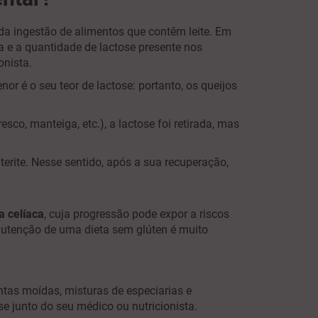
 da ingestão de alimentos que contêm leite. Em
ia e a quantidade de lactose presente nos
ionista.
r é o seu teor de lactose: portanto, os queijos
esco, manteiga, etc.), a lactose foi retirada, mas
erite. Nesse sentido, após a sua recuperação,
a celíaca
, cuja progressão pode expor a riscos
anutenção de uma dieta sem glúten é muito
.
ntas moídas, misturas de especiarias e
e junto do seu médico ou nutricionista.