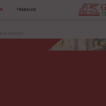
DE
TRABALHO
ância alimentar?