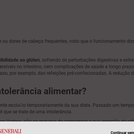
dade ou dores de cabeça frequentes, visto que o funcionamento do
ibilidade ao glúten
, sofrendo de perturbações digestivas e extr
versíveis no intestino, nem complicações de saúde a longo pra
aso, por exemplo, das refeições pré-confecionadas. A redução 
.
tolerância alimentar?
tente excluí-lo temporariamente da sua dieta. Passado um tempo,
l que se trate de uma intolerância.
tos lácteos, não se esqueça de compensar a sua ingestão de cál
mo sabe, o cálcio é essencial para o crescimento das crianças
Continuar sem 