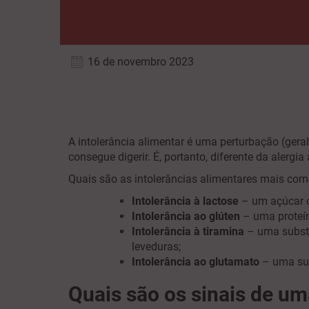
16 de novembro 2023
A intolerância alimentar é uma perturbação (ge
consegue digerir. É, portanto, diferente da alergi
Quais são as intolerâncias alimentares mais c
Intolerância à lactose
– um açúcar c
Intolerância ao glúten
– uma proteín
Intolerância à tiramina
– uma substâ
leveduras;
Intolerância ao glutamato
– uma sub
Quais são os sinais de um