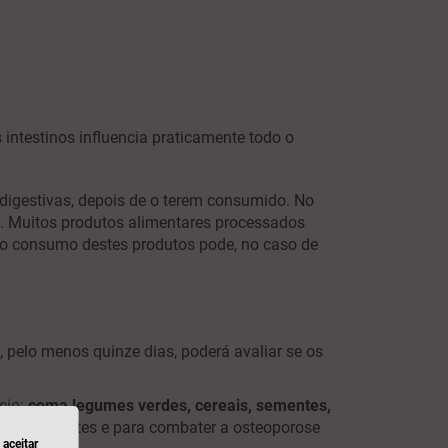
s intestinos influencia praticamente todo o
adigestivas, depois de o terem consumido. No
zo. Muitos produtos alimentares processados
do consumo destes produtos pode, no caso de
 pelo menos quinze dias, poderá avaliar se os
cio:
coma legumes verdes, cereais, sementes,
 e adolescentes e para combater a osteoporose
aceitar