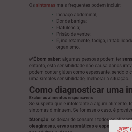
Os
sintomas
mais frequentes podem incluir:
Inchaço abdominal;
Dor de barriga;
Flatulência;
Prisão de ventre;
E, indiretamente, fadiga, irritabili
organismo.
✅É bom saber
: algumas pessoas podem ter
sens
entanto, esta sensibilidade não causa danos irre
podem conter glúten como espessante, sendo o c
uma simples sensibilidade, melhorar a situação
Como diagnosticar uma in
Excluir os alimentos responsáveis
Se suspeita que é intolerante a algum alimento, 
sintomas diminuem. Se for esse o caso, é prováve
❗Atenção
: se deixar de consumir todos os alimen
oleaginosas, ervas aromáticas e especiarias
. Co