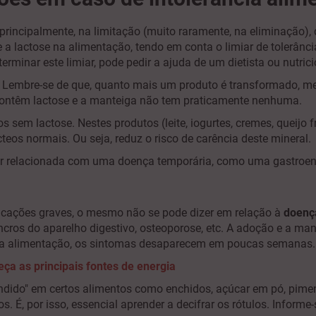
 principalmente, na limitação (muito raramente, na eliminação),
e a lactose na alimentação, tendo em conta o limiar de tolerânc
rminar este limiar, pode pedir a ajuda de um dietista ou nutric
Lembre-se de que, quanto mais um produto é transformado, meno
ontêm lactose e a manteiga não tem praticamente nenhuma.
 sem lactose. Nestes produtos (leite, iogurtes, cremes, queijo fr
cteos normais. Ou seja, reduz o risco de carência deste mineral.
star relacionada com uma doença temporária, como uma gastroent
licações graves, o mesmo não se pode dizer em relação à
doenç
ncros do aparelho digestivo, osteoporose, etc. A adoção e a m
en da alimentação, os sintomas desaparecem em poucas semanas
eça as principais fontes de energia
condido" em certos alimentos como enchidos, açúcar em pó, pime
, por isso, essencial aprender a decifrar os rótulos. Informe-s