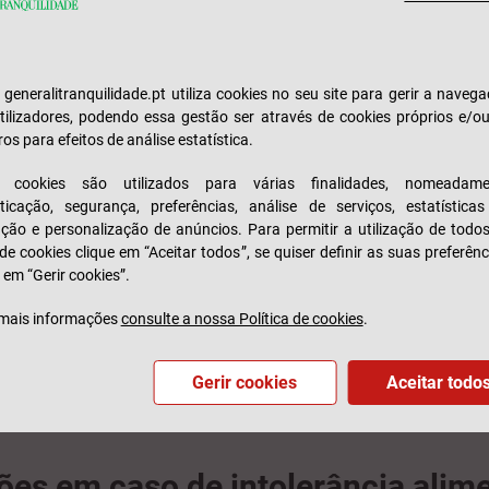
ar-lhe sobre os
sintomas e a relação entre estes e a sua alime
 fazer exames, com o intuito de confirmar o diagnóstico.
e generalitranquilidade.pt utiliza cookies no seu site para gerir a naveg
tilizadores, podendo essa gestão ser através de cookies próprios e/o
ros para efeitos de análise estatística.
no ar expirado (teste SIBO H2), que mede a
concentração de hid
s cookies são utilizados para várias finalidades, nomeadame
para a corrente sanguínea e chega aos pulmões, onde é expirad
ticação, segurança, preferências, análise de serviços, estatística
eficiente é a digestão da lactose
e maior é a probabilidade de 
zação e personalização de anúncios. Para permitir a utilização de todo
o vazio e por um especialista.
 de cookies clique em “Aceitar todos”, se quiser definir as suas preferênc
 em “Gerir cookies”.
lidade de uma intolerância ao glúten, o gastrenterologista re
mais informações
consulte a nossa Política de cookies
.
delgado
. Este exame é efetuado por endoscopia digestiva alta (
 predisposição genética no doente.
Gerir cookies
Aceitar todo
tar, o
Seguro Saúde
da Generali Tranquilidade
pode permitir-l
cia ou outra condição médica. E, depois de tudo esclarecido,
es em caso de intolerância alim