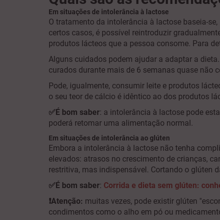
Em situações de intolerância à lactose
O tratamento da intolerância à lactose baseia-se,
certos casos, é possível reintroduzir gradualment
produtos lácteos que a pessoa consome. Para dete
Alguns cuidados podem ajudar a adaptar a dieta. 
curados durante mais de 6 semanas quase não c
Pode, igualmente, consumir leite e produtos lácteos
o seu teor de cálcio é idêntico ao dos produtos lá
✅É bom saber
: a intolerância à lactose pode e
poderá retomar uma alimentação normal.
Em situações de intolerância ao glúten
Embora a intolerância à lactose não tenha comp
elevados: atrasos no crescimento de crianças, ca
restritiva, mas indispensável. Cortando o glút
✅É bom saber
:
Corrida e dieta sem glúten: conh
❗Atenção:
muitas vezes, pode existir glúten "es
condimentos como o alho em pó ou medicamentos. É