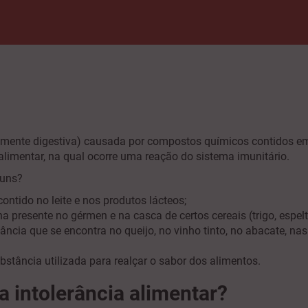
ralmente digestiva) causada por compostos químicos contidos 
a alimentar, na qual ocorre uma reação do sistema imunitário.
omuns?
ontido no leite e nos produtos lácteos;
a presente no gérmen e na casca de certos cereais (trigo, espelta
ncia que se encontra no queijo, no vinho tinto, no abacate, na
stância utilizada para realçar o sabor dos alimentos.
a intolerância alimentar?