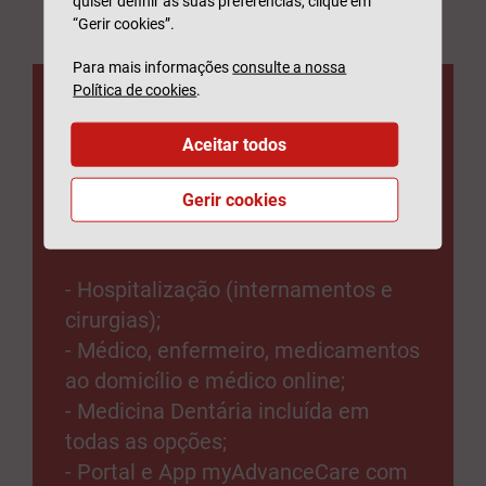
quiser definir as suas preferências, clique em
“Gerir cookies”.
Para mais informações
consulte a nossa
Política de cookies
.
Seguro Saúde
Aceitar todos
Generali
Gerir cookies
Tranquilidade
- Hospitalização (internamentos e
cirurgias);
- Médico, enfermeiro, medicamentos
ao domicílio e médico online;
- Medicina Dentária incluída em
todas as opções;
- Portal e App myAdvanceCare com