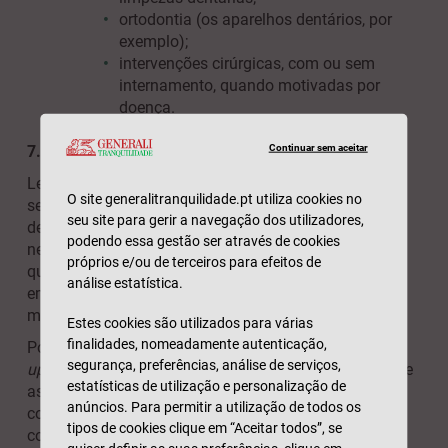
ortodontia (os aparelhos dentários, por
exemplo);
intervenções cirúrgicas, com ou sem
internamento, quando motivadas por
doença.
Continuar sem aceitar
7. Aumentar a confiança no dentista
Levar as crianças a uma consulta no dentista nem
O site generalitranquilidade.pt utiliza cookies no
sempre é uma tarefa fácil. Na verdade, o consultório
seu site para gerir a navegação dos utilizadores,
de um dentista pode assustar! Sons que as deixam
podendo essa gestão ser através de cookies
nervosas, instrumentos estranhos e desconhecidos
próprios e/ou de terceiros para efeitos de
que se põem dentro da boca e muitas cenas de filmes
análise estatística.
em que o dentista não é propriamente a personagem
mais simpática.
Estes cookies são utilizados para várias
finalidades, nomeadamente autenticação,
Por este motivo, levar as crianças ao
check-
segurança, preferências, análise de serviços,
up
dentário, desde bem pequenas, é a melhor forma de
estatísticas de utilização e personalização de
as habituar. Para isso, transmita aos seus filhos a
anúncios. Para permitir a utilização de todos os
confiança que tem no dentista e encare a consulta
tipos de cookies clique em “Aceitar todos”, se
como algo natural.