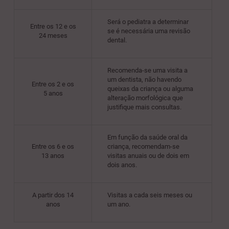
Será o pediatra a determinar
Entre os 12 e os
se é necessária uma revisão
24 meses
dental.
Recomenda-se uma visita a
um dentista, não havendo
Entre os 2 e os
queixas da criança ou alguma
5 anos
alteração morfológica que
justifique mais consultas.
Em função da saúde oral da
Entre os 6 e os
criança, recomendam-se
13 anos
visitas anuais ou de dois em
dois anos.
A partir dos 14
Visitas a cada seis meses ou
anos
um ano.