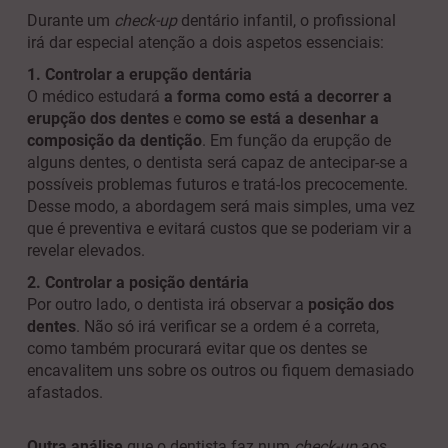
Durante um
check-up
dentário infantil, o profissional
irá dar especial atenção a dois aspetos essenciais:
1. Controlar a erupção dentária
O médico estudará
a forma como está a decorrer a
erupção dos dentes
e
como se está a desenhar a
composição da dentição
. Em função da erupção de
alguns dentes, o dentista será capaz de antecipar-se a
possíveis problemas futuros e tratá-los precocemente.
Desse modo, a abordagem será mais simples, uma vez
que é preventiva e evitará custos que se poderiam vir a
revelar elevados.
2. Controlar a posição dentária
Por outro lado, o dentista irá observar a
posição dos
dentes
. Não só irá verificar se a ordem é a correta,
como também procurará evitar que os dentes se
encavalitem uns sobre os outros ou fiquem demasiado
afastados.
Outra análise
que o dentista faz num
check-up
aos