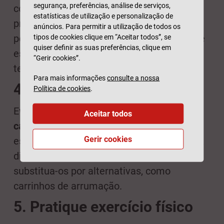
segurança, preferências, análise de serviços,
como o número dos familiares mais
estatísticas de utilização e personalização de
próximos ou de amigos que vivam por
anúncios. Para permitir a utilização de todos os
perto e os números de emergência. Não se
tipos de cookies clique em “Aceitar todos”, se
quiser definir as suas preferências, clique em
esqueça de manter atualizada a sua lista
“Gerir cookies”.
telefónica.
Para mais informações
consulte a nossa
4. Em segurança na cozinha
Política de cookies
.
Evite subir a
escadotes, bancos ou
Aceitar todos
cadeiras
, para ir buscar objetos que
Gerir cookies
estejam em prateleiras mais altas. Em vez
disso, reorganize os seus armários e
substitua-os por alternativas, como
carrinhos de arrumação.
5. Pratique exercício físico