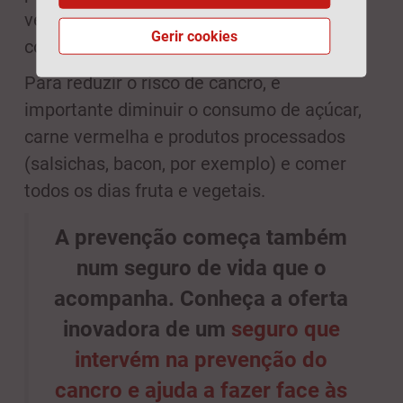
vez das versões destes produtos feitas
Gerir cookies
com farinhas brancas (mais refinadas).
Para reduzir o risco de cancro, é
importante diminuir o consumo de açúcar,
carne vermelha e produtos processados
(salsichas, bacon, por exemplo) e comer
todos os dias fruta e vegetais.
A prevenção começa também
num seguro de vida que o
acompanha. Conheça a oferta
inovadora de um
seguro que
intervém na prevenção do
cancro e ajuda a fazer face às