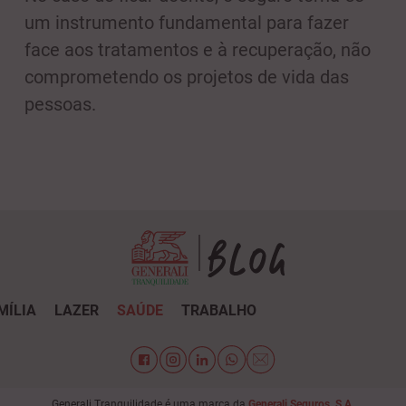
um instrumento fundamental para fazer
face aos tratamentos e à recuperação, não
comprometendo os projetos de vida das
pessoas.
MÍLIA
LAZER
SAÚDE
TRABALHO
Generali Tranquilidade é uma marca da
Generali Seguros, S.A.