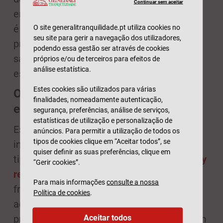
Continuar sem aceitar
endométrio, esófago e pâncreas. Por isso,
é fundamental controlar o peso através da
O site generalitranquilidade.pt utiliza cookies no
seu site para gerir a navegação dos utilizadores,
prática desportiva e de uma alimentação
podendo essa gestão ser através de cookies
saudável. Se for necessário, procure um
próprios e/ou de terceiros para efeitos de
análise estatística.
especialista.
Estes cookies são utilizados para várias
Opte por uma alimentação
finalidades, nomeadamente autenticação,
equilibrada
segurança, preferências, análise de serviços,
estatísticas de utilização e personalização de
Está provado cientificamente que a dieta
anúncios. Para permitir a utilização de todos os
tipos de cookies clique em “Aceitar todos”, se
influencia o risco de desenvolver alguns
quiser definir as suas preferências, clique em
tipos de cancro. A
American Cancer Society
“Gerir cookies”.
recomenda uma dieta
rica em vegetais e
Para mais informações
consulte a nossa
fruta, cereais integrais, peixe ou aves. De
Política de cookies
.
acordo com a mesma organização, deve
Aceitar todos
preferir-se massa, arroz e pão integrais, em