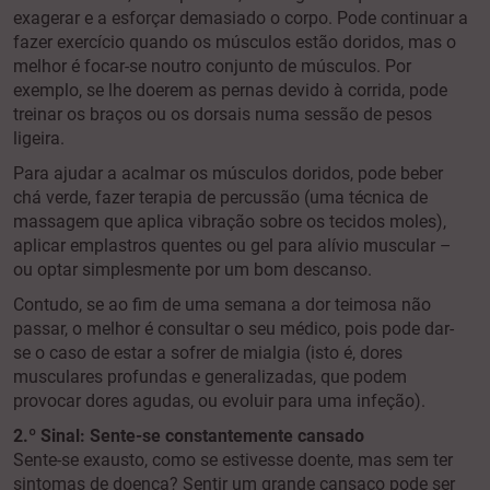
exagerar e a esforçar demasiado o corpo. Pode continuar a
fazer exercício quando os músculos estão doridos, mas o
melhor é focar-se noutro conjunto de músculos. Por
exemplo, se lhe doerem as pernas devido à corrida, pode
treinar os braços ou os dorsais numa sessão de pesos
ligeira.
Para ajudar a acalmar os músculos doridos, pode beber
chá verde, fazer terapia de percussão (uma técnica de
massagem que aplica vibração sobre os tecidos moles),
aplicar emplastros quentes ou gel para alívio muscular –
ou optar simplesmente por um bom descanso.
Contudo, se ao fim de uma semana a dor teimosa não
passar, o melhor é consultar o seu médico, pois pode dar-
se o caso de estar a sofrer de mialgia (isto é, dores
musculares profundas e generalizadas, que podem
provocar dores agudas, ou evoluir para uma infeção).
2.º Sinal: Sente-se constantemente cansado
Sente-se exausto, como se estivesse doente, mas sem ter
sintomas de doença? Sentir um grande cansaço pode ser