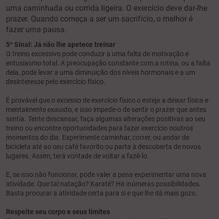
uma caminhada ou corrida ligeira. O exercício deve dar-lhe
prazer. Quando começa a ser um sacrifício, o melhor é
fazer uma pausa.
5º Sinal: Já não lhe apetece treinar
O treino excessivo pode conduzir a uma falta de motivação e
entusiasmo total. A preocupação constante com a rotina, ou a falta
dela, pode levar a uma diminuição dos níveis hormonais e a um
desinteresse pelo exercício físico.
É provável que o excesso de exercício físico o esteja a deixar física e
mentalmente exausto, e isso impede-o de sentir o prazer que antes
sentia. Tente descansar, faça algumas alterações positivas ao seu
treino ou encontre oportunidades para fazer exercício noutros
momentos do dia. Experimente caminhar, correr, ou andar de
bicicleta até ao seu café favorito ou parta à descoberta de novos
lugares. Assim, terá vontade de voltar a fazê-lo.
E, se isso não funcionar, pode valer a pena experimentar uma nova
atividade. Que tal natação? Karaté? Há inúmeras possibilidades.
Basta procurar a atividade certa para si e que lhe dá mais gozo.
Respeite seu corpo e seus limites