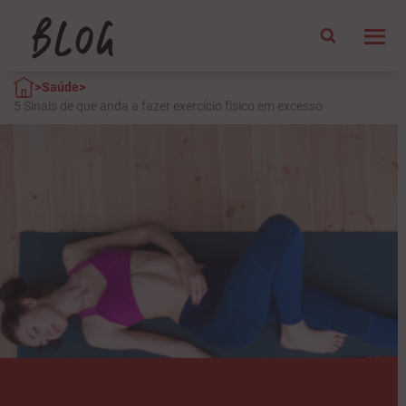
>
>
Saúde
5 Sinais de que anda a fazer exercício físico em excesso