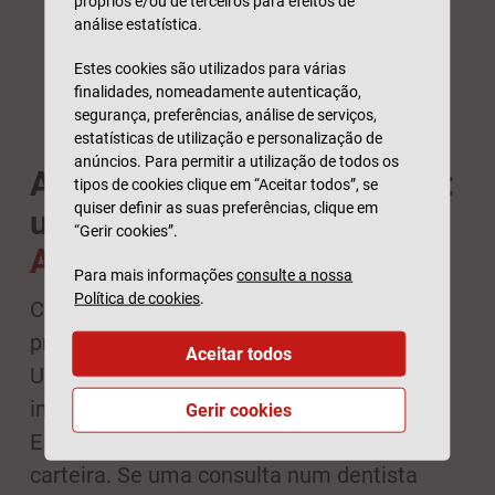
próprios e/ou de terceiros para efeitos de
análise estatística.
Estes cookies são utilizados para várias
finalidades, nomeadamente autenticação,
segurança, preferências, análise de serviços,
estatísticas de utilização e personalização de
anúncios. Para permitir a utilização de todos os
A prevenção poupa dinheiro:
tipos de cookies clique em “Aceitar todos”, se
quiser definir as suas preferências, clique em
use o seu seguro
“Gerir cookies”.
AdvanceCare Saúde
Para mais informações
consulte a nossa
Política de cookies
.
Como em tantas outras situações, a
prevenção é melhor que uma intervenção.
Aceitar todos
Um acompanhamento médico regular
impede que os seus dentes se deteriorem.
Gerir cookies
E isso terá reflexos na sua saúde e na sua
carteira. Se uma consulta num dentista