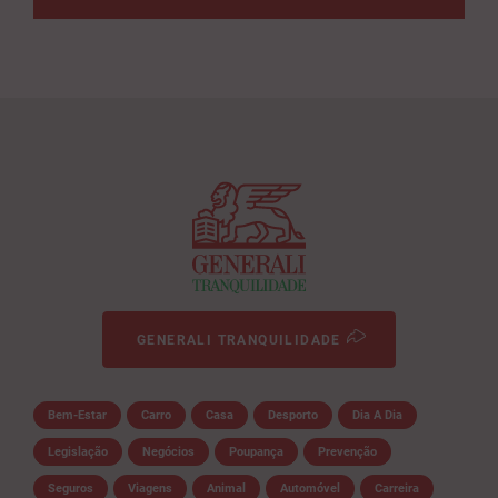
GENERALI TRANQUILIDADE
Bem-Estar
Carro
Casa
Desporto
Dia A Dia
Legislação
Negócios
Poupança
Prevenção
Seguros
Viagens
Animal
Automóvel
Carreira