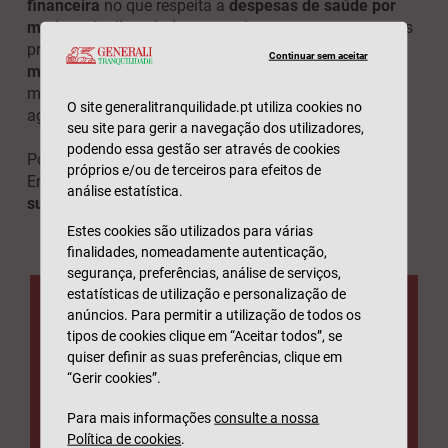
financeira
no que respeita a
despesas de saúde por
motivos de diagnóstico, consultas e tratamentos
, mas
principalmente para
hospitalizações e despesas
Continuar sem aceitar
médicas relacionadas com doenças graves
. Além do
mais, pode incluir no seu seguro de saúde o seu
O site generalitranquilidade.pt utiliza cookies no
agregado familiar, protegendo assim a sua família.
seu site para gerir a navegação dos utilizadores,
podendo essa gestão ser através de cookies
Porque é que todos deveriam ter seguro de saúde?
próprios e/ou de terceiros para efeitos de
Enumeramos
cinco motivos principais para
análise estatística.
subscrever já o seu seguro de saúde.
Estes cookies são utilizados para várias
finalidades, nomeadamente autenticação,
segurança, preferências, análise de serviços,
estatísticas de utilização e personalização de
anúncios. Para permitir a utilização de todos os
Seguro de Saúde
tipos de cookies clique em “Aceitar todos”, se
quiser definir as suas preferências, clique em
Desde 7,05€ por mês
“Gerir cookies”.
Para mais informações
consulte a nossa
- Com
Medicina Dentária incluída
em
Política de cookies
.