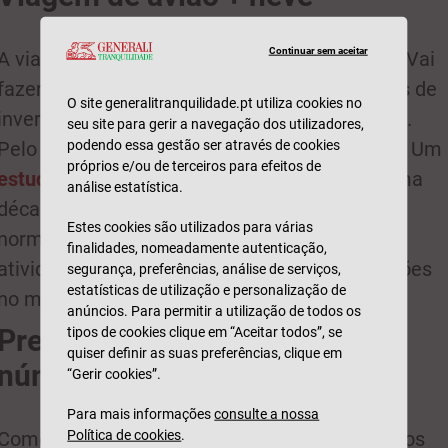
Continuar sem aceitar
A viagem de avião tem como destino a neve? Vai
fazer snowboard ou esqui? São dois desportos de
O site generalitranquilidade.pt utiliza cookies no
inverno, mas com resultados muito diferentes.
seu site para gerir a navegação dos utilizadores,
podendo essa gestão ser através de cookies
Pelo menos a julgar pelos números de lesões. Um
próprios e/ou de terceiros para efeitos de
estudo realizado nos EUA
, durante mais de uma
análise estatística.
década, mostrou que os snowboarders têm,
Estes cookies são utilizados para várias
normalmente, 6,7 lesões em 1000 dias de
finalidades, nomeadamente autenticação,
atividade. Os esquiadores têm apenas 0,9 lesões
segurança, preferências, análise de serviços,
estatísticas de utilização e personalização de
no mesmo período de tempo.
anúncios. Para permitir a utilização de todos os
tipos de cookies clique em “Aceitar todos”, se
Prepare-se para enfrentar os
quiser definir as suas preferências, clique em
números
“Gerir cookies”.
Para mais informações
consulte a nossa
Política de cookies
.
Comece a preparar a sua viagem de avião pelos