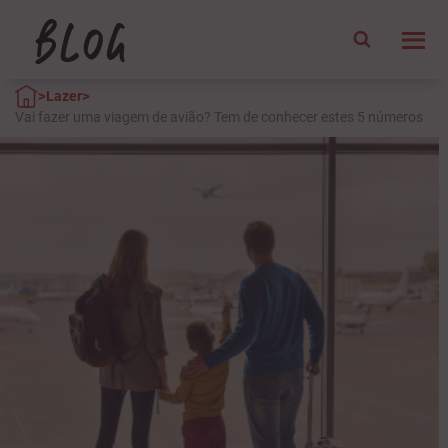
>
>
Lazer
Vai fazer uma viagem de avião? Tem de conhecer estes 5 números