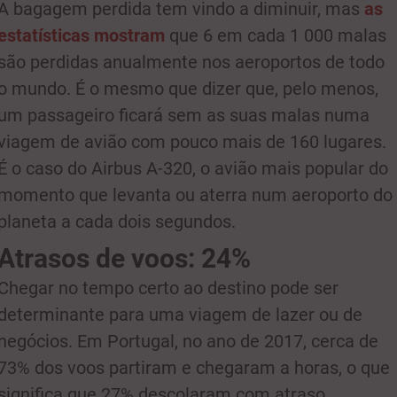
A bagagem perdida tem vindo a diminuir, mas
as
estatísticas mostram
que 6 em cada 1 000 malas
são perdidas anualmente nos aeroportos de todo
o mundo. É o mesmo que dizer que, pelo menos,
um passageiro ficará sem as suas malas numa
viagem de avião com pouco mais de 160 lugares.
É o caso do Airbus A-320, o avião mais popular do
momento que levanta ou aterra num aeroporto do
planeta a cada dois segundos.
Atrasos de voos: 24%
Chegar no tempo certo ao destino pode ser
determinante para uma viagem de lazer ou de
negócios. Em Portugal, no ano de 2017, cerca de
73% dos voos partiram e chegaram a horas, o que
significa que 27% descolaram com atraso,