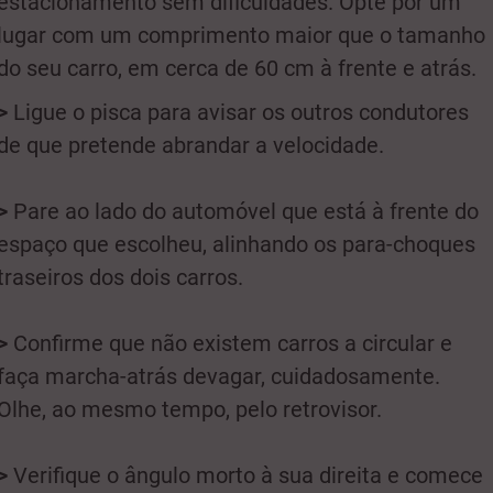
estacionamento sem dificuldades. Opte por um
lugar com um comprimento maior que o tamanho
do seu carro, em cerca de 60 cm à frente e atrás.
>
Ligue o pisca para avisar os outros condutores
de que pretende abrandar a velocidade.
>
Pare ao lado do automóvel que está à frente do
espaço que escolheu, alinhando os para-choques
traseiros dos dois carros.
>
Confirme que não existem carros a circular e
faça marcha-atrás devagar, cuidadosamente.
Olhe, ao mesmo tempo, pelo retrovisor.
>
Verifique o ângulo morto à sua direita e comece