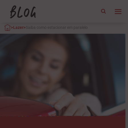
>
>
Lazer
Saiba como estacionar em paralelo