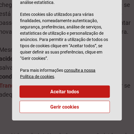
análise estatística.
chegue-o para a frente ou para trás e verifique se
está a uma distância razoável da berma ou do
Estes cookies são utilizados para várias
finalidades, nomeadamente autenticação,
passeio. Se não ficar satisfeito, nada como tentar
segurança, preferências, análise de serviços,
novamente e assim ir aperfeiçoando a manobra.
estatísticas de utilização e personalização de
anúncios. Para permitir a utilização de todos os
tipos de cookies clique em “Aceitar todos”, se
Mesmo tendo uma condução cautelosa,
os
quiser definir as suas preferências, clique em
acidentes podem acontecer
. Para se
“Gerir cookies”.
salvaguardar, deve ter
um seguro com boas
Para mais informações
consulte a nossa
condições
, como o
Seguro Auto Generali
Política de cookies
.
Tranquilidade
, escolhendo a opção que melhor se
Aceitar todos
adequa a si.
Gerir cookies