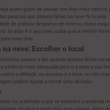
aja quem goste de passar uns dias mais calmos, 
das pessoas que planeia férias na neve fá-lo pela
idade de praticar desportos de inverno, como esqui
d. Se este é o seu caso, saiba qual a melhor form
 para esse dias.
s na neve: Escolher o local
rimeiros passos a dar quando planeia férias na n
 a estância mais adequada para si e para a sua fam
s como a altitude, os acessos e o levar ou não cria
iagem podem ajudar a tomar uma decisão.
e
aior for a altitude a que se encontra a estância m
ualidade da neve e mais fácil será esquiar. Além di