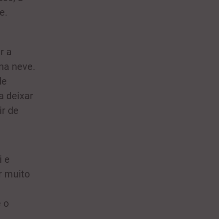
e.
r a
 na neve.
de
a deixar
ir de
i e
r muito
e o