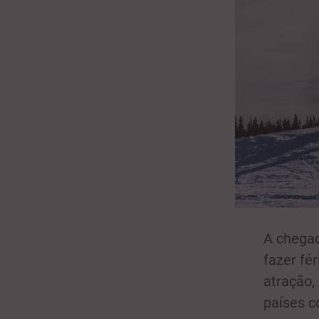
A chegad
fazer fér
atração,
países c