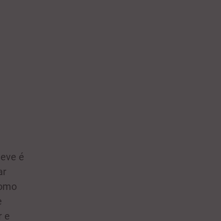
neve é
ar
como
e
r e