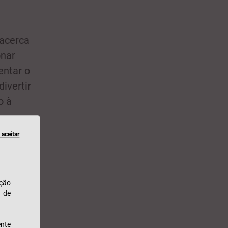
 acerca
onar
entar o
ivertir
o à
aceitar
ação
u de
nte