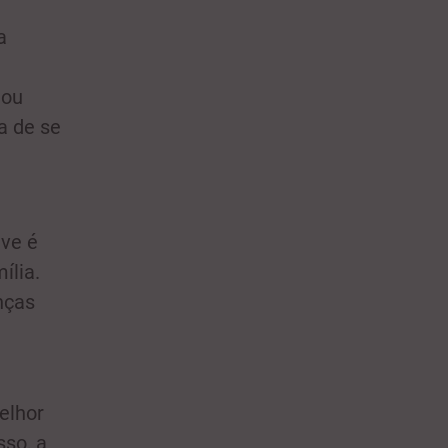
a
 ou
a de se
eve é
ília.
nças
elhor
sso, a