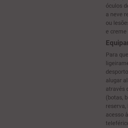
óculos d
a neve r
ou lesõe
e creme 
Equipa
Para que
ligeiram
desporto
alugar a
através 
(botas, 
reserva,
acesso à
teleféric