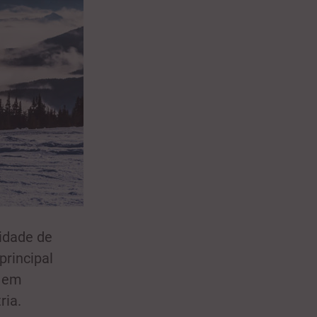
nidade de
principal
s em
ria.