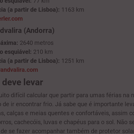
o esquiável:
77 km
ia (a partir de Lisboa):
1163 km
erler.com
dvalira (Andorra)
máxima:
2640 metros
o esquiável:
210 km
ia (a partir de Lisboa):
1251 km
randvalira.com
 deve levar
to difícil calcular que partir para umas férias na 
 de ir encontrar frio. Já sabe que é importante lev
s, calças e meias quentes e confortáveis, assim 
orros, cachecóis, luvas e chapéus para o sol. Não s
de se fazer acompanhar também de protetor sola