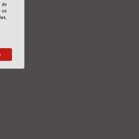
s de
s os
ias,
s