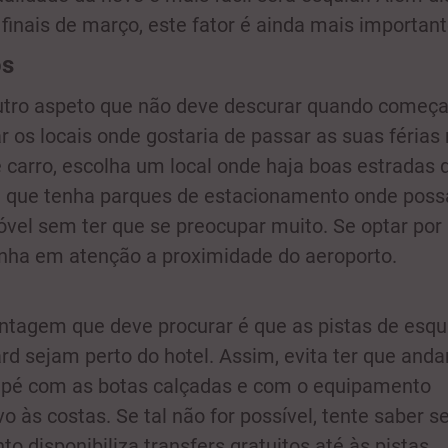
e finais de março, este fator é ainda mais important
os
utro aspeto que não deve descurar quando começa
r os locais onde gostaria de passar as suas férias
e carro, escolha um local onde haja boas estradas 
 que tenha parques de estacionamento onde poss
vel sem ter que se preocupar muito. Se optar por 
enha em atenção a proximidade do aeroporto.
ntagem que deve procurar é que as pistas de esqu
d sejam perto do hotel. Assim, evita ter que anda
pé com as botas calçadas e com o equipamento
o às costas. Se tal não for possível, tente saber s
o disponibiliza transfers gratuitos até às pistas.