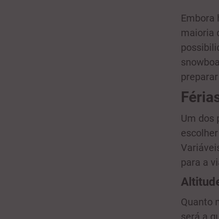
Embora h
maioria 
possibil
snowboar
preparar
Féria
Um dos p
escolher
Variávei
para a v
Altitud
Quanto m
será a q