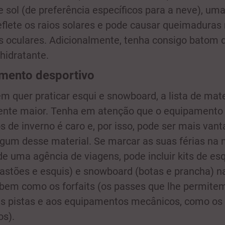
e sol (de preferência específicos para a neve), um
eflete os raios solares e pode causar queimaduras 
s oculares. Adicionalmente, tenha consigo batom d
hidratante.
mento desportivo
m quer praticar esqui e snowboard, a lista de mate
ente maior. Tenha em atenção que o equipamento
s de inverno é caro e, por isso, pode ser mais vant
lgum desse material. Se marcar as suas férias na 
de uma agência de viagens, pode incluir kits de esq
bastões e esquis) e snowboard (botas e prancha) n
 bem como os forfaits (os passes que lhe permitem
s pistas e aos equipamentos mecânicos, como os
os).