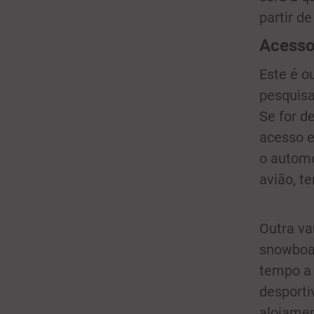
partir d
Acess
Este é o
pesquisa
Se for d
acesso e
o automó
avião, t
Outra va
snowboar
tempo a 
desportiv
alojament