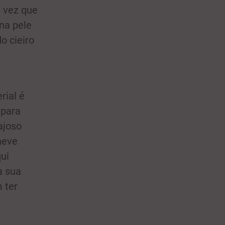
a vez que
na pele
o cieiro
rial é
 para
ajoso
neve
ui
a sua
 ter