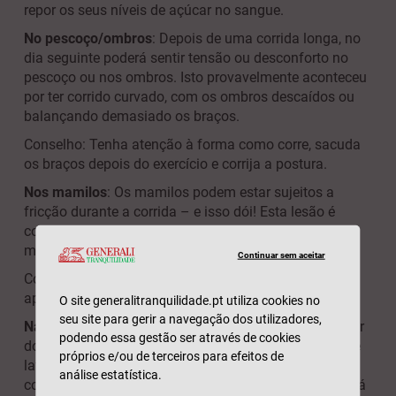
repor os seus níveis de açúcar no sangue.
No pescoço/ombros
: Depois de uma corrida longa, no
dia seguinte poderá sentir tensão ou desconforto no
pescoço ou nos ombros. Isto provavelmente aconteceu
por ter corrido curvado, com os ombros descaídos ou
balançando demasiado os braços.
Conselho: Tenha atenção à forma como corre, sacuda
os braços depois do exercício e corrija a postura.
Nos mamilos
: Os mamilos podem estar sujeitos a
fricção durante a corrida – e isso dói! Esta lesão é
comum e alguns maratonistas até sangram dos
mamilos.
Continuar sem aceitar
Conselho: Use roupa respirável e bem ajustada, e
aplique um lubrificante ou pó de talco.
O site generalitranquilidade.pt utiliza cookies no
seu site para gerir a navegação dos utilizadores,
Nas ancas
: A síndrome da banda iliotibial pode causar
podendo essa gestão ser através de cookies
dor no tecido conjuntivo, que se estende desde a parte
próprios e/ou de terceiros para efeitos de
lateral da anca até ao joelho. Normalmente, começa
análise estatística.
com uma sensação de contração ou irritação, e poderá