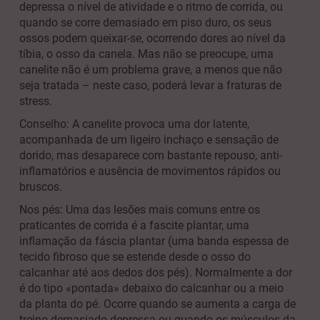
depressa o nível de atividade e o ritmo de corrida, ou
quando se corre demasiado em piso duro, os seus
ossos podem queixar-se, ocorrendo dores ao nível da
tíbia, o osso da canela. Mas não se preocupe, uma
canelite não é um problema grave, a menos que não
seja tratada – neste caso, poderá levar a fraturas de
stress.
Conselho: A canelite provoca uma dor latente,
acompanhada de um ligeiro inchaço e sensação de
dorido, mas desaparece com bastante repouso, anti-
inflamatórios e ausência de movimentos rápidos ou
bruscos.
Nos pés: Uma das lesões mais comuns entre os
praticantes de corrida é a fascite plantar, uma
inflamação da fáscia plantar (uma banda espessa de
tecido fibroso que se estende desde o osso do
calcanhar até aos dedos dos pés). Normalmente a dor
é do tipo «pontada» debaixo do calcanhar ou a meio
da planta do pé. Ocorre quando se aumenta a carga de
treino demasiado depressa ou quando os músculos da