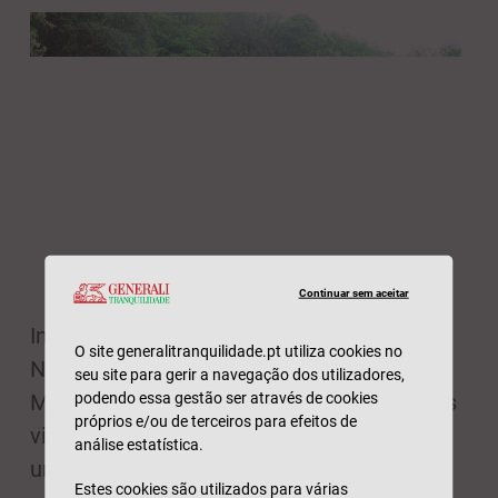
Continuar sem aceitar
Inserido na bela Serra de Sintra, no Parque
O site generalitranquilidade.pt utiliza cookies no
Natural de Sintra-Cascais, Património
seu site para gerir a navegação dos utilizadores,
podendo essa gestão ser através de cookies
Mundial da Humanidade, este trilho leva os
próprios e/ou de terceiros para efeitos de
visitantes a conhecer o Tholos do Monge,
análise estatística.
uma sepultura coletiva pré-histórica virada
Estes cookies são utilizados para várias