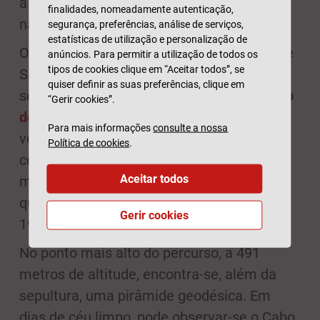
a norte e que aproveita uma depressão
finalidades, nomeadamente autenticação,
natural do granito.
segurança, preferências, análise de serviços,
estatísticas de utilização e personalização de
O percurso tem início junto ao Convento de
anúncios. Para permitir a utilização de todos os
tipos de cookies clique em “Aceitar todos”, se
Santa Cruz dos Capuchos, fundado no
quiser definir as suas preferências, clique em
século XVI por frades franciscanos. O
trilho
“Gerir cookies”.
do Caminho do Monge
sobe por entre a
Para mais informações
consulte a nossa
vegetação da serra e passa por locais
Política de cookies
.
como a Memória dos Soldados. Este ponto
Aceitar todos
marca o local onde 25 soldados morreram
quando combatiam o grande incêndio de
Gerir cookies
1966.
No ponto mais alto do percurso, a 491
metros de altitude, encontra-se, além da
sepultura, uma pirâmide geodésica. Em
dias de céu limpo, pode observar-se o Cabo