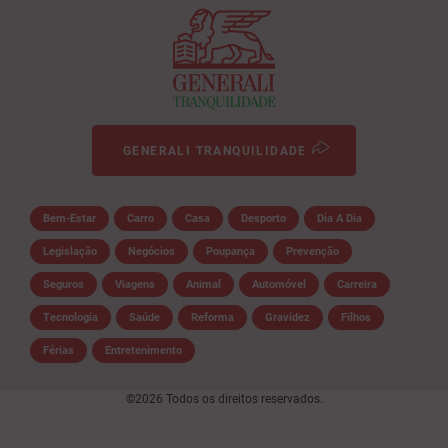
GENERALI TRANQUILIDADE
Bem-Estar
Carro
Casa
Desporto
Dia A Dia
Legislação
Negócios
Poupança
Prevenção
Seguros
Viagens
Animal
Automóvel
Carreira
Tecnologia
Saúde
Reforma
Gravidez
Filhos
Férias
Entretenimento
©2026 Todos os direitos reservados.