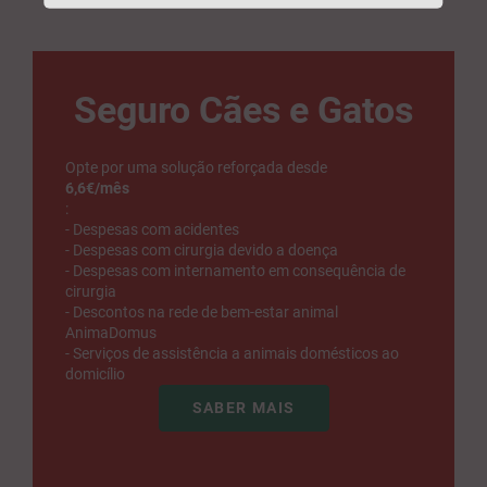
Seguro Cães e Gatos
Opte por uma solução reforçada desde
6,6€/mês
:
- Despesas com acidentes
- Despesas com cirurgia devido a doença
- Despesas com internamento em consequência de
cirurgia
- Descontos na rede de bem-estar animal
AnimaDomus
- Serviços de assistência a animais domésticos ao
domicílio
SABER MAIS