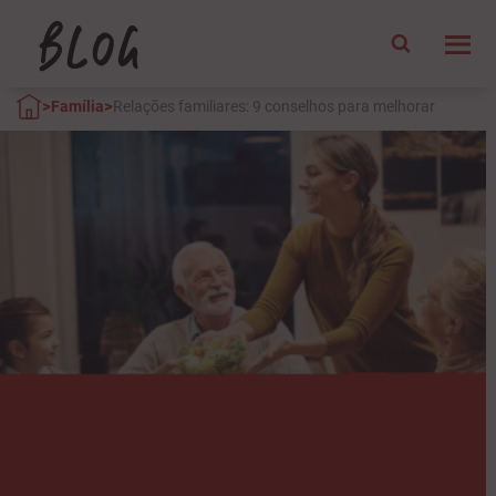
>
>
Família
Relações familiares: 9 conselhos para melhorar