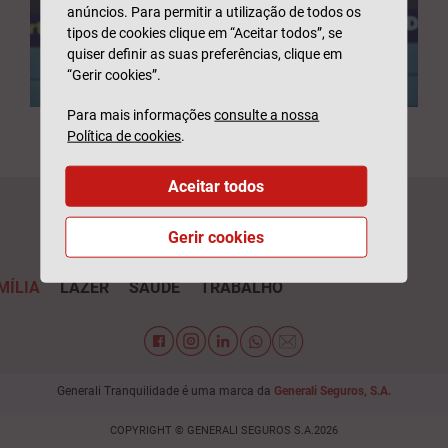
anúncios. Para permitir a utilização de todos os
tipos de cookies clique em “Aceitar todos”, se
quiser definir as suas preferências, clique em
“Gerir cookies”.
Para mais informações
consulte a nossa
Política de cookies
.
Aceitar todos
Gerir cookies
MÍLIA
LAZER
SAÚDE
TRABALHO
Generali Tranquilidade é uma marca da
Generali Seguros, S.A.
COPYRIGHT © GENERALI SEGUROS S.A.2026