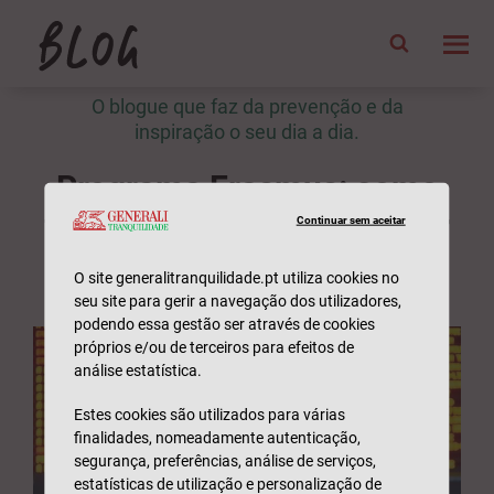
O blogue que faz da prevenção e da
inspiração o seu dia a dia.
Programa Erasmus: como
funciona e como aproveitar
Continuar sem aceitar
a experiência
O site generalitranquilidade.pt utiliza cookies no
seu site para gerir a navegação dos utilizadores,
podendo essa gestão ser através de cookies
próprios e/ou de terceiros para efeitos de
análise estatística.
Estes cookies são utilizados para várias
finalidades, nomeadamente autenticação,
segurança, preferências, análise de serviços,
estatísticas de utilização e personalização de