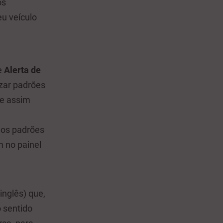
os
u veículo
e
Alerta de
izar padrões
 e assim
dos padrões
 no painel
inglês) que,
 sentido