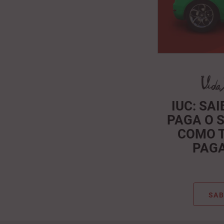
IUC: SA
PAGA O 
COMO 
PAG
SAB