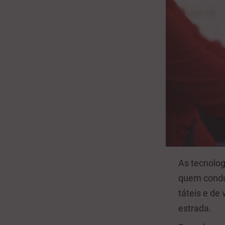
As tecnolo
quem condu
táteis e de
estrada.