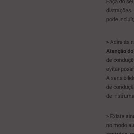
Faça do seu
distrações.
pode incluir
>
Adira às 
Atenção do
de conduçã
evitar possí
A sensibili
de conduçã
de instrume
>
Existe ai
no modo aut