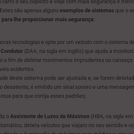
 carro o seu copiloto e viaje com mais segurança e men
 Estes são apenas alguns
exemplos de sistemas
que o se
,
para lhe proporcionar mais segurança
:
novas tecnologias e opte por um veículo com o sistema d
 Condutor
(DAA, na sigla em inglês) que ajuda a monitor
o a fim de detetar movimentos imprudentes ou cansaço
veis acidentes.
dade deste sistema pode ser ajustada e, se forem deteta
o desatenta, é emitido um sinal sonoro e uma mensagem
ntos para que corrija esses padrões;
nda o
Assistente de Luzes de Máximos
(HBA, na sigla em 
omático, deteta veículos que viajam no seu sentido e no