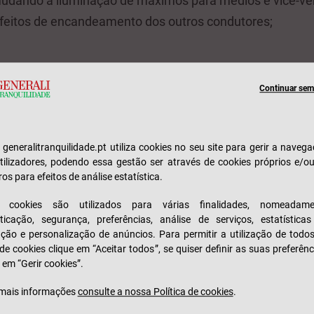
mudando a iluminação de máximos para médios e vice-ver
efeitos de encandeamento dos outros condutores;
 tecnologias mais conhecidas é o
Sistema de Manutençã
m
(LKAS, na sigla em inglês) que alerta o condutor para
Continuar sem 
 mais de 60 km/h, através da posição do carro. Este sis
es do carro passar por linhas brancas, cinza, azuis ou tr
e generalitranquilidade.pt utiliza cookies no seu site para gerir a naveg
s. Depois do alerta sonoro, o automóvel pode induzir u
tilizadores, podendo essa gestão ser através de cookies próprios e/o
 por forma a orientar o condutor novamente para uma po
ros para efeitos de análise estatística.
s cookies são utilizados para várias finalidades, nomeadame
ticação, segurança, preferências, análise de serviços, estatística
zação e personalização de anúncios. Para permitir a utilização de todo
em Autónoma de Emergência
(AEB, na sigla em inglês) 
 de cookies clique em “Aceitar todos”, se quiser definir as suas preferênc
mbém faz parte dos sistemas de tecnologia mais popular
 em “Gerir cookies”.
ançado sistema de segurança ativa que alerta o condut
mais informações
consulte a nossa Política de cookies
.
mprevistas de emergência, podendo travar o veículo de 