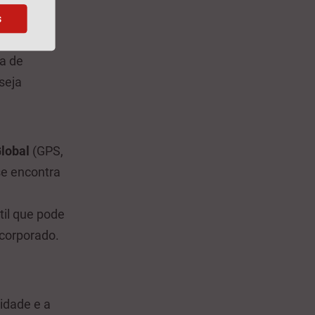
s
do de
a de
seja
lobal
(GPS,
se encontra
til que pode
ncorporado.
idade e a