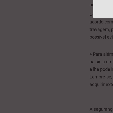
autónoma, 
O condutor 
acordo com 
travagem, p
possível evi
>
Para além 
na sigla em
e lhe pode 
Lembre-se, 
adquirir ex
A segurança