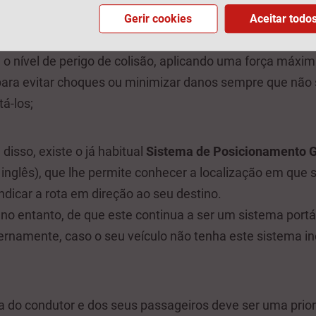
conforme necessário.
Gerir cookies
Aceitar todo
é avisado de forma visual e sonora, e o travão é controla
o nível de perigo de colisão, aplicando uma força máxim
ara evitar choques ou minimizar danos sempre que não 
tá-los;
disso, existe o já habitual
Sistema de Posicionamento G
 inglês), que lhe permite conhecer a localização em que 
indicar a rota em direção ao seu destino.
no entanto, de que este continua a ser um sistema portá
ternamente, caso o seu veículo não tenha este sistema i
 do condutor e dos seus passageiros deve ser uma prior