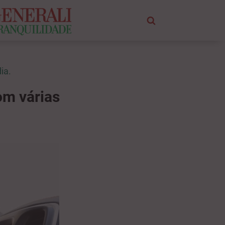
ia.
om várias